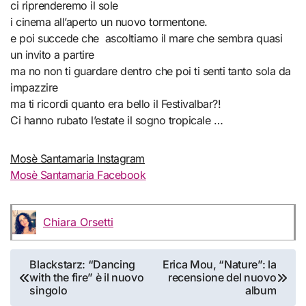
ci riprenderemo il sole
i cinema all’aperto un nuovo tormentone.
e poi succede che ascoltiamo il mare che sembra quasi
un invito a partire
ma no non ti guardare dentro che poi ti senti tanto sola da
impazzire
ma ti ricordi quanto era bello il Festivalbar?!
Ci hanno rubato l’estate il sogno tropicale …
Mosè Santamaria Instagram
Mosè Santamaria Facebook
Chiara Orsetti
Navigazione
Blackstarz: “Dancing
Erica Mou, “Nature”: la
with the fire” è il nuovo
recensione del nuovo
articoli
singolo
album