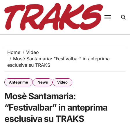
Skip
to
content
Home
Video
Mosè Santamaria: “Festivalbar” in anteprima
esclusiva su TRAKS
Anteprime
News
Video
Mosè Santamaria:
“Festivalbar” in anteprima
esclusiva su TRAKS