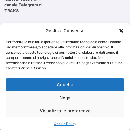
canale Telegram di
TRAKS
Cerca
Gestisci Consenso
Per fornire le migliori esperienze, utilizziamo tecnologie come i cookie
Cerca
per memorizzare e/o accedere alle informazioni del dispositivo. Il
consenso a queste tecnologie ci permetterà di elaborare dati come il
comportamento di navigazione o ID unici su questo sito. Non
acconsentire o ritirare il consenso può influire negativamente su alcune
caratteristiche e funzioni.
TRAKS
Accetta
Nega
Dal 2014 musica indipendente ed emergente
Visualizza le preferenze
Cookie Policy