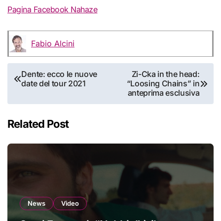
Pagina Facebook Nahaze
Fabio Alcini
Navigazione
Dente: ecco le nuove
Zi-Cka in the head:
date del tour 2021
“Loosing Chains” in
articoli
anteprima esclusiva
Related Post
News
Video