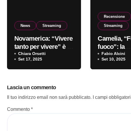
Recensione
News
Streaming
Streaming
Novamerica: “Vivere
Camelia, “F
tanto per vivere” è il
fuoco”: la
nuovo singolo
Chiara Orsetti
recensione
Fabio Alcini
Set 17, 2025
Set 10, 2025
Lascia un commento
Il tuo indirizzo email non sarà pubblicato.
I campi obbligator
Commento
*