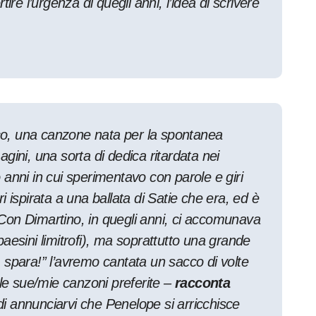
ire l’urgenza di quegli anni, l’idea di scrivere
isco, una canzone nata per la spontanea
gini, una sorta di dedica ritardata nei
anni in cui sperimentavo con parole e giri
 ispirata a una ballata di Satie che era, ed è
Con Dimartino, in quegli anni, ci accomunava
aesini limitrofi), ma soprattutto una grande
 spara!” l’avremo cantata un sacco di volte
lle sue/mie canzoni preferite
–
racconta
i annunciarvi che Penelope si arricchisce