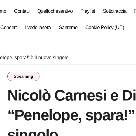
amo
Contatti
Quellochesentivo
Playlist
Sottotraccia
 Concerti
livedellasera
Sanremo
Cookie Policy (UE)
lope, spara!” è il nuovo singolo
Streaming
Nicolò Carnesi e D
“Penelope, spara!”
singolo