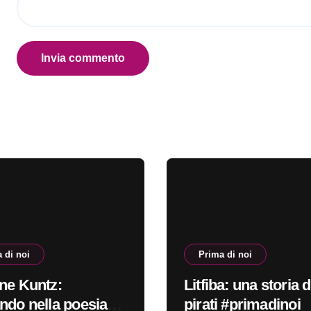
 di noi
Prima di noi
ne Kuntz:
Litfiba: una storia d
ndo nella poesia
pirati #primadinoi