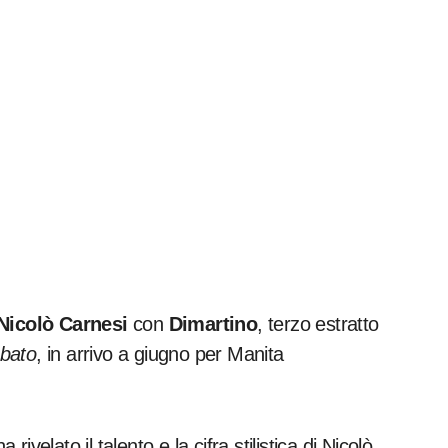
Nicolò Carnesi
con
Dimartino
, terzo estratto
abato
, in arrivo a giugno per Manita
rivelato il talento e la cifra stilistica di Nicolò