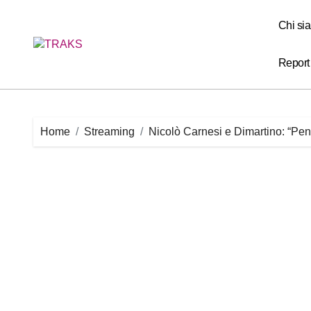
Skip
to
Chi si
content
Report
Home
Streaming
Nicolò Carnesi e Dimartino: “Pene