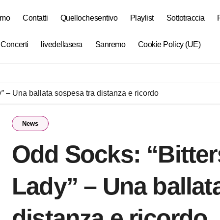
amo
Contatti
Quellochesentivo
Playlist
Sottotraccia
 Concerti
livedellasera
Sanremo
Cookie Policy (UE)
” – Una ballata sospesa tra distanza e ricordo
News
Odd Socks: “Bitter
Lady” – Una ballat
distanza e ricordo