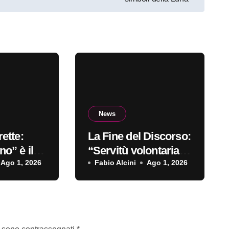
News
ette:
La Fine del Discorso:
o” è il
“Servitù volontaria”
sordio
Ago 1, 2026
è il primo singolo
Fabio Alcini
Ago 1, 2026