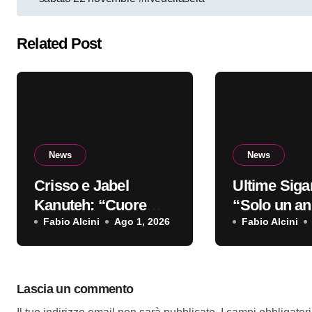
articoli
Related Post
News
News
Crisso e Jabel
Ultime Sigar
Kanuteh: “Cuore
“Solo un ann
Griot” è il nuovo
Fabio Alcini
Ago 1, 2026
singolo d’e
Fabio Alcini
video
Lascia un commento