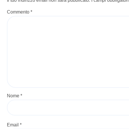
Il tuo indirizzo email non sarà pubblicato.
I campi obbligator
Commento
*
Nome
*
Email
*