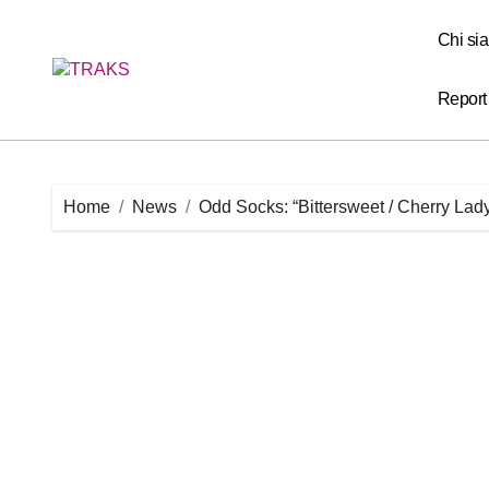
Skip
to
Chi si
content
Report
Home
News
Odd Socks: “Bittersweet / Cherry Lady