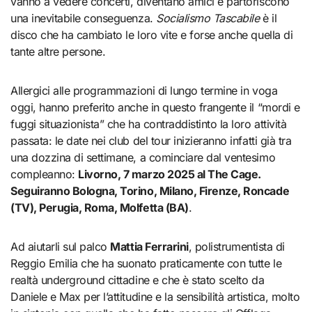
vanno a vedere concerti, diventano amici e partoriscono
una inevitabile conseguenza.
Socialismo Tascabile
è il
disco che ha cambiato le loro vite e forse anche quella di
tante altre persone.
Allergici alle programmazioni di lungo termine in voga
oggi, hanno preferito anche in questo frangente il “mordi e
fuggi situazionista” che ha contraddistinto la loro attività
passata: le date nei club del tour inizieranno infatti già tra
una dozzina di settimane, a cominciare dal ventesimo
compleanno:
Livorno, 7 marzo 2025 al The Cage.
Seguiranno Bologna, Torino, Milano, Firenze, Roncade
(TV), Perugia, Roma, Molfetta (BA)
.
Ad aiutarli sul palco
Mattia Ferrarini
, polistrumentista di
Reggio Emilia che ha suonato praticamente con tutte le
realtà underground cittadine e che è stato scelto da
Daniele e Max per l’attitudine e la sensibilità artistica, molto