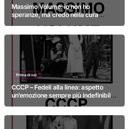
Massimo Volume: io non ho
speranze, ma credo nella cura
#primadinoi
Prima di noi
CCCP – Fedeli alla linea: aspetto
un’emozione sempre più indefinibile
#primadinoi