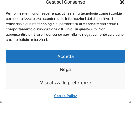
Cerca
Gestisci Consenso
Per fornire le migliori esperienze, utilizziamo tecnologie come i cookie
Cerca
per memorizzare e/o accedere alle informazioni del dispositivo. Il
consenso a queste tecnologie ci permetterà di elaborare dati come il
comportamento di navigazione o ID unici su questo sito. Non
acconsentire o ritirare il consenso può influire negativamente su alcune
caratteristiche e funzioni.
TRAKS
Accetta
Nega
Dal 2014 musica indipendente ed emergente
Visualizza le preferenze
Cookie Policy
Copyright TRAKS © All rights reserved
|
BlogData
by
Themeansar
.