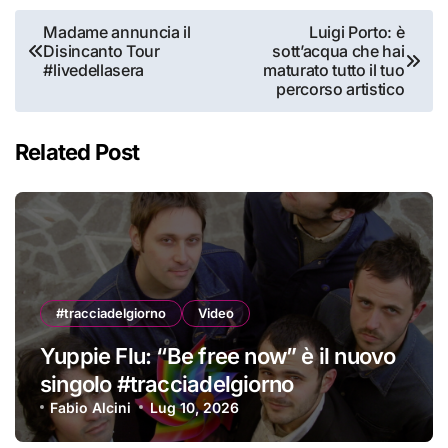
Navigazione
Madame annuncia il
Luigi Porto: è
Disincanto Tour
sott’acqua che hai
articoli
#livedellasera
maturato tutto il tuo
percorso artistico
Related Post
#tracciadelgiorno
Video
Yuppie Flu: “Be free now” è il nuovo
singolo #tracciadelgiorno
Fabio Alcini
Lug 10, 2026