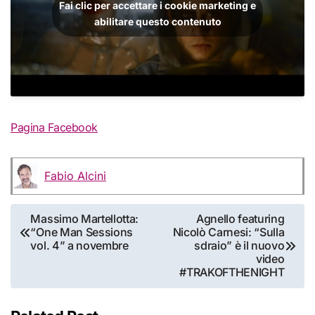
Fai clic per accettare i cookie marketing e
abilitare questo contenuto
Pagina Facebook
Fabio Alcini
Navigazione
Massimo Martellotta:
Agnello featuring
“One Man Sessions
Nicolò Carnesi: “Sulla
articoli
vol. 4” a novembre
sdraio” è il nuovo
video
#TRAKOFTHENIGHT