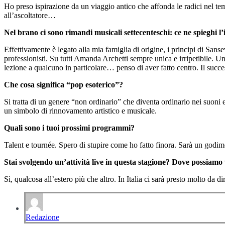
Ho preso ispirazione da un viaggio antico che affonda le radici nel te
all’ascoltatore…
Nel brano ci sono rimandi musicali settecenteschi: ce ne spieghi l
Effettivamente è legato alla mia famiglia di origine, i principi di San
professionisti. Su tutti Amanda Archetti sempre unica e irripetibile. U
lezione a qualcuno in particolare… penso di aver fatto centro. Il succ
Che cosa significa “pop esoterico”?
Si tratta di un genere “non ordinario” che diventa ordinario nei suoni 
un simbolo di rinnovamento artistico e musicale.
Quali sono i tuoi prossimi programmi?
Talent e tournée. Spero di stupire come ho fatto finora. Sarà un godim
Stai svolgendo un’attività live in questa stagione? Dove possiamo v
Sì, qualcosa all’estero più che altro. In Italia ci sarà presto molto 
Redazione