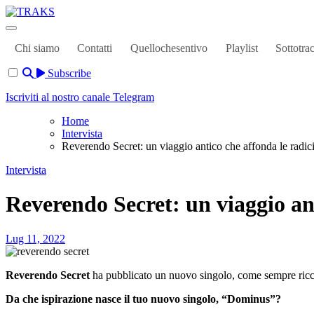
Skip
to
TRAKS
Dal 2014 musica indipendente ed emergente
content
Chi siamo
Contatti
Quellochesentivo
Playlist
Sottotra
Subscribe
Iscriviti al nostro canale Telegram
Home
Intervista
Reverendo Secret: un viaggio antico che affonda le radic
Intervista
Reverendo Secret: un viaggio ant
Lug 11, 2022
Reverendo Secret
ha pubblicato un nuovo singolo, come sempre ricco
Da che ispirazione nasce il tuo nuovo singolo, “Dominus”?