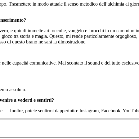
mpo. Trasmettere in modo attuale il senso metodico dell’alchimia ai gio
’inserimento?
severo, e quindi immette arti occulte, vangelo e tarocchi in un cammino in
n gioco tra storia e magia. Questo, mi rende particolarmente orgoglioso, 
esso di questo brano ne sarà la dimostrazione.
e nelle capacità comunicative. Mai scontato il sound e del tutto esclusivo
ento assoluto.
enire a vederti e sentirti?
da dire…. Inoltre, potete sentirmi dappertutto: Instagram, Facebook, Yo