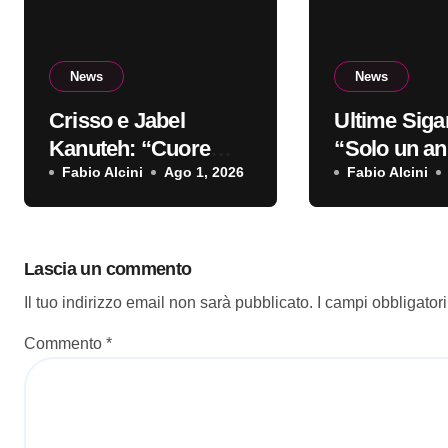
News
News
Crisso e Jabel
Ultime Sigar
Kanuteh: “Cuore
“Solo un ann
Griot” è il nuovo
Fabio Alcini
Ago 1, 2026
singolo d’e
Fabio Alcini
video
Lascia un commento
Il tuo indirizzo email non sarà pubblicato.
I campi obbligator
Commento
*