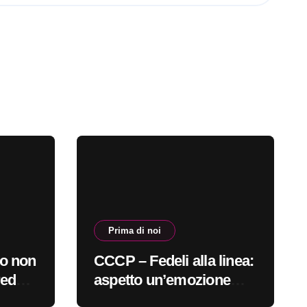
Prima di noi
o non
CCCP – Fedeli alla linea:
redo
aspetto un’emozione
inoi
sempre più indefinibile