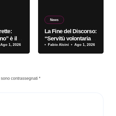
News
ette:
La Fine del Discorso:
o” è il
“Servitù volontaria”
sordio
Ago 1, 2026
è il primo singolo
Fabio Alcini
Ago 1, 2026
i sono contrassegnati
*