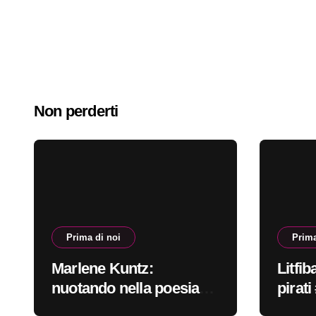
Non perderti
Prima di noi
Prima
Marlene Kuntz:
Litfib
nuotando nella poesia
pirat
#primadinoi