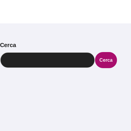
#primadinoi
Cerca
Cerca