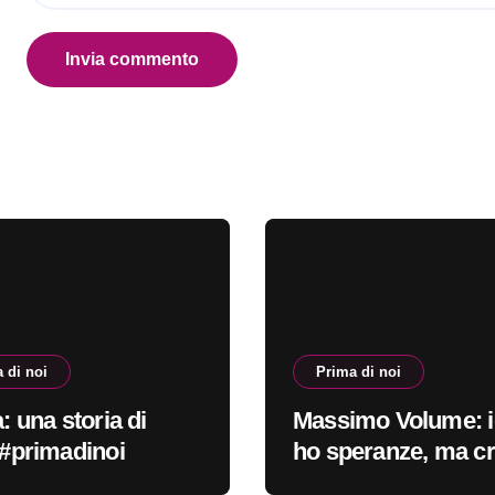
 di noi
Prima di noi
a: una storia di
Massimo Volume: i
i #primadinoi
ho speranze, ma c
nella cura #primad