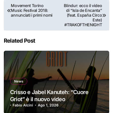
Navigazione
Movement Torino
Blindur: ecco il video
Music Festival 2018:
di “Isla de Encanta”
articoli
annunciati i primi nomi
(feat. España Circo
Este)
#TRAKOFTHENIGHT
Related Post
News
Crisso e Jabel Kanuteh: “Cuore
Griot” è il nuovo video
Fabio Alcini
Ago 1, 2026