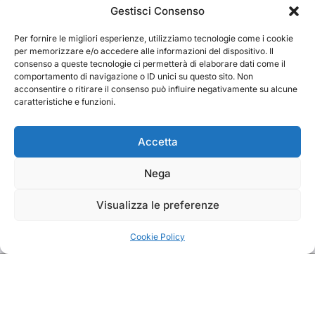
Cerca
Gestisci Consenso
Per fornire le migliori esperienze, utilizziamo tecnologie come i cookie
Cerca
per memorizzare e/o accedere alle informazioni del dispositivo. Il
consenso a queste tecnologie ci permetterà di elaborare dati come il
comportamento di navigazione o ID unici su questo sito. Non
acconsentire o ritirare il consenso può influire negativamente su alcune
caratteristiche e funzioni.
TRAKS
Accetta
Nega
Dal 2014 musica indipendente ed emergente
Visualizza le preferenze
Cookie Policy
Copyright TRAKS © All rights reserved
|
BlogData
by
Themeansar
.