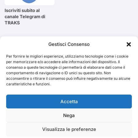
Iscriviti subito al
canale Telegram di
TRAKS
Cerca
Gestisci Consenso
Per fornire le migliori esperienze, utilizziamo tecnologie come i cookie
Cerca
per memorizzare e/o accedere alle informazioni del dispositivo. Il
consenso a queste tecnologie ci permetterà di elaborare dati come il
comportamento di navigazione o ID unici su questo sito. Non
acconsentire o ritirare il consenso può influire negativamente su alcune
caratteristiche e funzioni.
TRAKS
Accetta
Nega
Dal 2014 musica indipendente ed emergente
Visualizza le preferenze