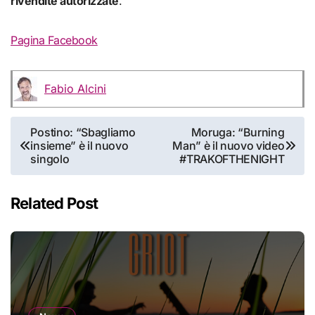
rivendite autorizzate
.
Pagina Facebook
Fabio Alcini
Navigazione
Postino: “Sbagliamo
Moruga: “Burning
insieme” è il nuovo
Man” è il nuovo video
articoli
singolo
#TRAKOFTHENIGHT
Related Post