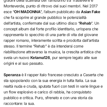
gradini della scalinata del Tamburino tra Trastevere e
Monteverde, punto di ritrovo dei suoi membri. Nel 2017
esce “
OH MADONNA
”, l’album pubblicato da
Asian Fake
che fa scoprire al grande pubblico le potenzialità
dell’artista, confermate dal suo ultimo disco “
Rehab
”. Un
concept album dal forte profilo identitario, un’opera che
rappresenta lo specchio di una parte di vita del giovane
rapper romano, interamente scritta e prodotta dall’artista
stesso. Il termine “Rehab” è da intendersi come
riabilitazione attraverso la musica, la crescita artistica che
svela un nuovo
Ketama126
, pur sempre legato alle sue
origini e al suo passato.
Speranza
è il rapper italo francese cresciuto a Caserta che
sta spopolando con la sua energia in tutta Italia. La sua
realtà nuda e cruda, sputata fuori con testi in varie lingue e
un flow esplosivo e carico di rabbia, ha conquistato
pubblico e critica. Puro, sfrenato e con una storia da
raccontare: la sua.