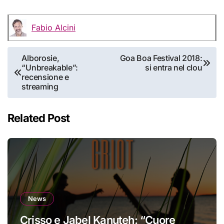
Fabio Alcini
Navigazione
Alborosie,
Goa Boa Festival 2018:
“Unbreakable”:
si entra nel clou
articoli
recensione e
streaming
Related Post
News
Crisso e Jabel Kanuteh: “Cuore