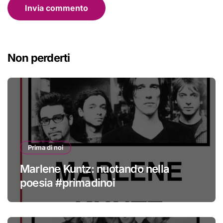
Non perderti
Prima di noi
Marlene Kuntz: nuotando nella
poesia #primadinoi