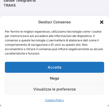
canale Telegram di
TRAKS
Cerca
Gestisci Consenso
Per fornire le migliori esperienze, utilizziamo tecnologie come i cookie
Cerca
per memorizzare e/o accedere alle informazioni del dispositivo. Il
consenso a queste tecnologie ci permetterà di elaborare dati come il
comportamento di navigazione o ID unici su questo sito. Non
acconsentire o ritirare il consenso può influire negativamente su alcune
caratteristiche e funzioni.
TRAKS
Accetta
Nega
Dal 2014 musica indipendente ed emergente
Visualizza le preferenze
Cookie Policy