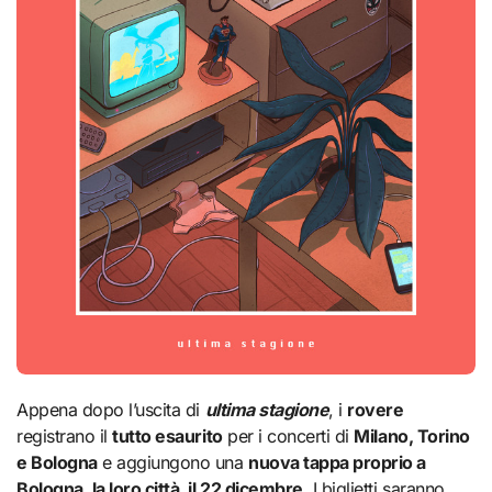
Appena dopo l’uscita di
ultima stagione
, i
rovere
registrano il
tutto esaurito
per i concerti di
Milano, Torino
e Bologna
e aggiungono una
nuova tappa proprio a
Bologna, la loro città, il 22 dicembre
. I biglietti saranno