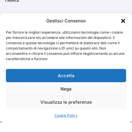
TRAKS
Cerca
Gestisci Consenso
Per fornire le migliori esperienze, utilizziamo tecnologie come i cookie
Cerca
per memorizzare e/o accedere alle informazioni del dispositivo. Il
consenso a queste tecnologie ci permetterà di elaborare dati come il
comportamento di navigazione o ID unici su questo sito. Non
acconsentire o ritirare il consenso può influire negativamente su alcune
caratteristiche e funzioni.
TRAKS
Accetta
Nega
Dal 2014 musica indipendente ed emergente
Visualizza le preferenze
Cookie Policy