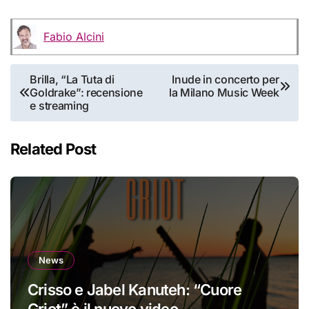
Fabio Alcini
Navigazione
Brilla, “La Tuta di
Inude in concerto per
Goldrake”: recensione
la Milano Music Week
articoli
e streaming
Related Post
News
Crisso e Jabel Kanuteh: “Cuore
Griot” è il nuovo video