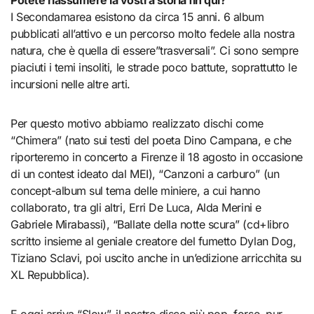
I Secondamarea esistono da circa 15 anni. 6 album
pubblicati all’attivo e un percorso molto fedele alla nostra
natura, che è quella di essere”trasversali”. Ci sono sempre
piaciuti i temi insoliti, le strade poco battute, soprattutto le
incursioni nelle altre arti.
Per questo motivo abbiamo realizzato dischi come
“Chimera” (nato sui testi del poeta Dino Campana, e che
riporteremo in concerto a Firenze il 18 agosto in occasione
di un contest ideato dal MEI), “Canzoni a carburo” (un
concept-album sul tema delle miniere, a cui hanno
collaborato, tra gli altri, Erri De Luca, Alda Merini e
Gabriele Mirabassi), “Ballate della notte scura” (cd+libro
scritto insieme al geniale creatore del fumetto Dylan Dog,
Tiziano Sclavi, poi uscito anche in un’edizione arricchita su
XL Repubblica).
E oggi arriva “Slow”, il nostro disco più pop, forse, pur