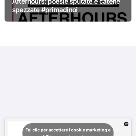
Afterhours: poesie sputate e catene
spezzate #primadinoi
Fai clic per accettare i cookie marketing e