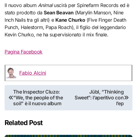
Il nuovo album
Animal
uscirà per Spinefarm Records ed è
stato prodotto da
Sean Beavan
(Marylin Manson, Nine
Inch Nails tra gli altri) e
Kane Churko
(Five Finger Death
Punch, Halestorm, Papa Roach), il figlio del leggendario
Kevin Churko, ne ha supervisionato il mix finale.
Pagina Facebook
Fabio Alcini
Navigazione
The Inspector Cluzo:
Jübl, “Thinking
“We, the people of the
Sweet”: l’aperitivo con
articoli
soil” è il nuovo album
l’ep
Related Post