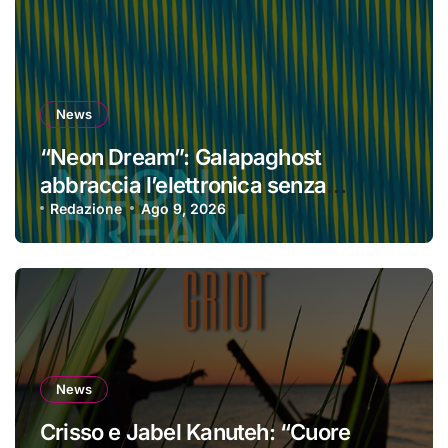
News
“Neon Dream”: Galapaghost
abbraccia l’elettronica senza
perdere la propria identità
Redazione
Ago 9, 2026
News
Crisso e Jabel Kanuteh: “Cuore