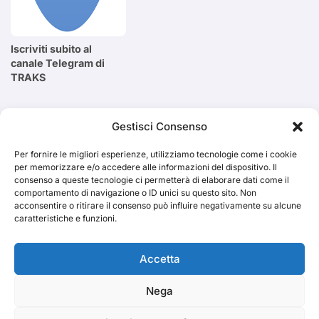
Iscriviti subito al
canale Telegram di
TRAKS
Cerca
Gestisci Consenso
Per fornire le migliori esperienze, utilizziamo tecnologie come i cookie
Cerca
per memorizzare e/o accedere alle informazioni del dispositivo. Il
consenso a queste tecnologie ci permetterà di elaborare dati come il
comportamento di navigazione o ID unici su questo sito. Non
acconsentire o ritirare il consenso può influire negativamente su alcune
caratteristiche e funzioni.
TRAKS
Accetta
Nega
Dal 2014 musica indipendente ed emergente