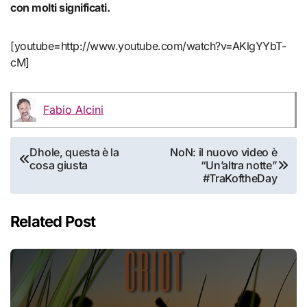
con molti significati.
[youtube=http://www.youtube.com/watch?v=AKlgYYbT-
cM]
Fabio Alcini
Navigazione
Dhole, questa è la
NoN: il nuovo video è
cosa giusta
“Un’altra notte”
articoli
#TraKoftheDay
Related Post