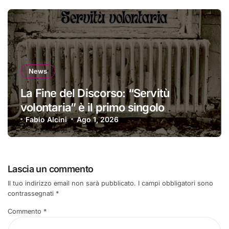
News
La Fine del Discorso: “Servitù
volontaria” è il primo singolo
Fabio Alcini
Ago 1, 2026
Lascia un commento
Il tuo indirizzo email non sarà pubblicato.
I campi obbligatori sono
contrassegnati
*
Commento
*