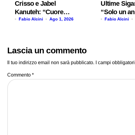
Crisso e Jabel
Ultime Sigar
Kanuteh: “Cuore
“Solo un ann
Griot” è il nuovo
Fabio Alcini
Ago 1, 2026
singolo d’e
Fabio Alcini
video
Lascia un commento
Il tuo indirizzo email non sarà pubblicato.
I campi obbligator
Commento
*