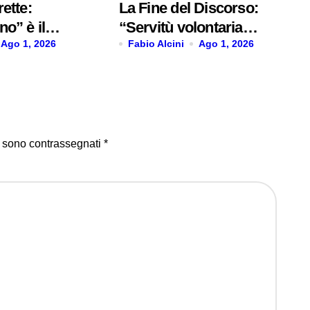
ette:
La Fine del Discorso:
o” è il
“Servitù volontaria”
sordio
Ago 1, 2026
è il primo singolo
Fabio Alcini
Ago 1, 2026
i sono contrassegnati
*