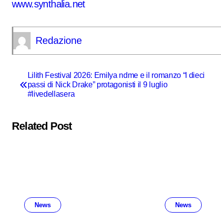
www.synthalia.net
Redazione
Navigazione
Lilith Festival 2026: Emilya ndme e il romanzo “I dieci
passi di Nick Drake” protagonisti il 9 luglio
articoli
#livedellasera
Related Post
News
News