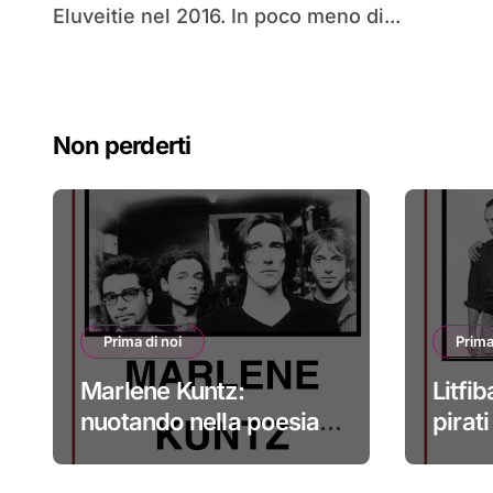
Eluveitie nel 2016. In poco meno di...
Non perderti
Prima di noi
Prima
Marlene Kuntz:
Litfib
nuotando nella poesia
pirat
#primadinoi