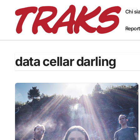
Skip
to
Chi s
content
Report
data cellar darling