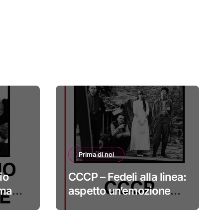
Prima di noi
io
CCCP – Fedeli alla linea:
 ma
aspetto un’emozione
sempre più indefinibile
#primadinoi