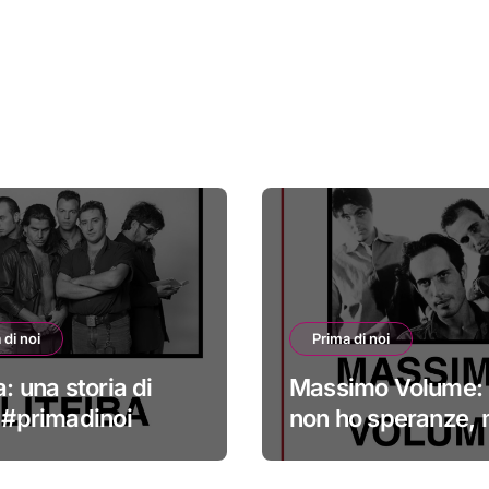
 di noi
Prima di noi
a: una storia di
Massimo Volume: 
i #primadinoi
non ho speranze,
credo nella cura
#primadinoi