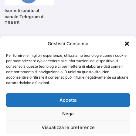
Iscriviti subito al
canale Telegram di
TRAKS
Cerca
Gestisci Consenso
Per fornire le migliori esperienze, utilizziamo tecnologie come i cookie
Cerca
per memorizzare e/o accedere alle informazioni del dispositivo. Il
consenso a queste tecnologie ci permetterà di elaborare dati come il
comportamento di navigazione o ID unici su questo sito. Non
acconsentire o ritirare il consenso può influire negativamente su alcune
caratteristiche e funzioni.
TRAKS
Accetta
Nega
Dal 2014 musica indipendente ed emergente
Visualizza le preferenze