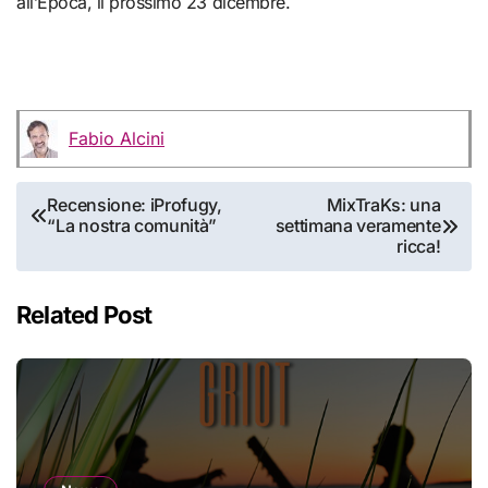
all’Epoca, il prossimo 23 dicembre.
Fabio Alcini
Navigazione
Recensione: iProfugy,
MixTraKs: una
“La nostra comunità”
settimana veramente
articoli
ricca!
Related Post