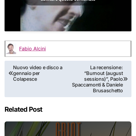
Fabio Alcini
Navigazione
Nuovo video e disco a
La recensione:
gennaio per
“Burnout (august
articoli
Colapesce
sessions)”, Paolo
Spaccamonti & Daniele
Brusaschetto
Related Post