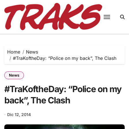
Skip
to
content
Home
News
#TraKoftheDay: “Police on my back”, The Clash
News
#TraKoftheDay: “Police on my
back”, The Clash
Dic 12, 2014