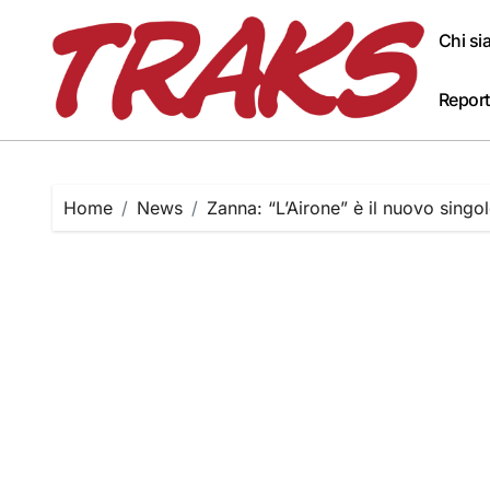
Skip
to
Chi s
content
Report
Home
News
Zanna: “L’Airone” è il nuovo singo