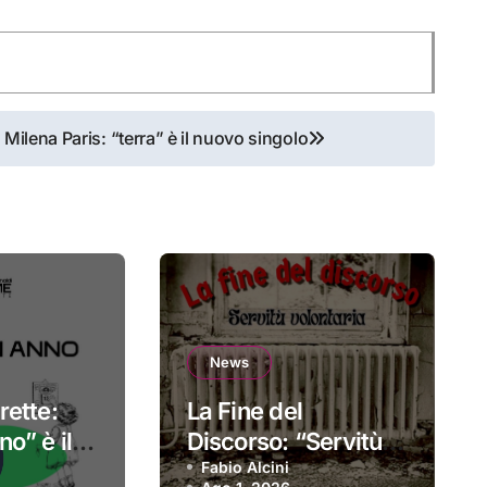
Milena Paris: “terra” è il nuovo singolo
News
rette:
La Fine del
o” è il
Discorso: “Servitù
sordio
volontaria” è il
Fabio Alcini