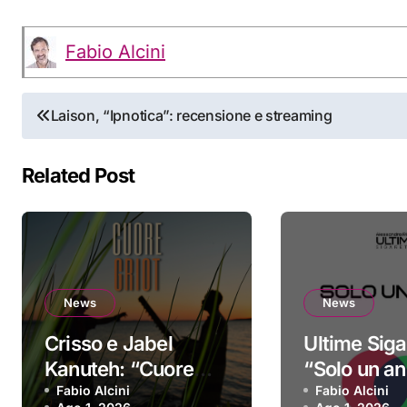
Fabio Alcini
Navigazione
Laison, “Ipnotica”: recensione e streaming
articoli
Related Post
News
News
Crisso e Jabel
Ultime Siga
Kanuteh: “Cuore
“Solo un ann
Griot” è il nuovo
Fabio Alcini
singolo d’e
Fabio Alcini