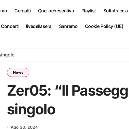
iamo
Contatti
Quellochesentivo
Playlist
Sottotraccia
 Concerti
livedellasera
Sanremo
Cookie Policy (UE)
singolo
News
Zer05: “Il Passegg
singolo
Ago 30, 2024