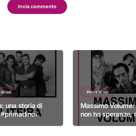
 di noi
Prima di noi
a: una storia di
Massimo Volume: 
i #primadinoi
non ho speranze,
credo nella cura
#primadinoi