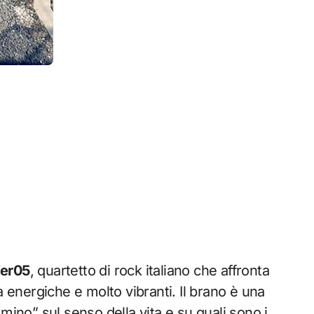
er05
, quartetto di rock italiano che affronta
à energiche e molto vibranti. Il brano è una
mino” sul senso della vita e su quali sono i