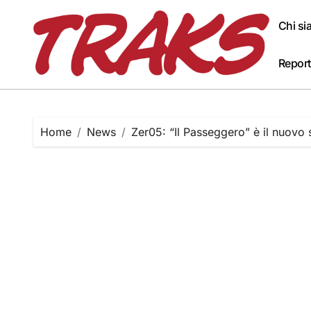
Skip
to
Chi s
content
Report
Home
News
Zer05: “Il Passeggero” è il nuovo 