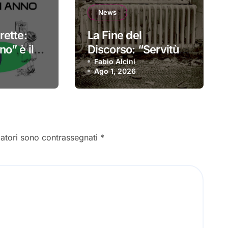
News
rette:
La Fine del
o” è il
Discorso: “Servitù
sordio
volontaria” è il
Fabio Alcini
Ago 1, 2026
primo singolo
gatori sono contrassegnati
*