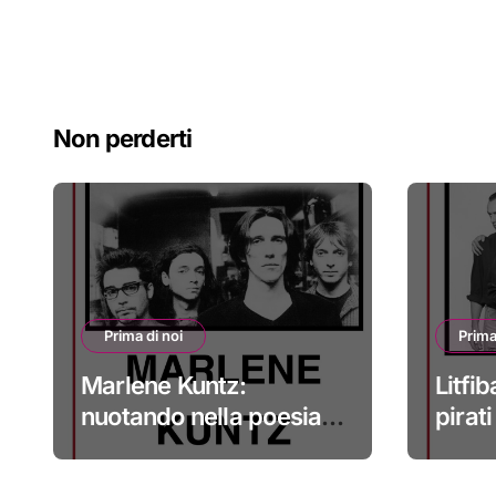
Non perderti
Prima di noi
Prima
Marlene Kuntz:
Litfib
nuotando nella poesia
pirat
#primadinoi