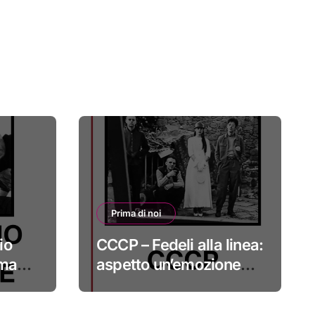
Prima di noi
io
CCCP – Fedeli alla linea:
 ma
aspetto un’emozione
sempre più indefinibile
#primadinoi