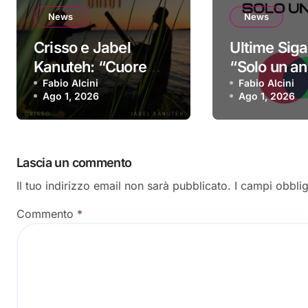
News
News
Crisso e Jabel
Ultime Siga
Kanuteh: “Cuore
“Solo un ann
Griot” è il nuovo
Fabio Alcini
singolo d’e
Fabio Alcini
Ago 1, 2026
Ago 1, 2026
video
Lascia un commento
Il tuo indirizzo email non sarà pubblicato.
I campi obbli
Commento
*