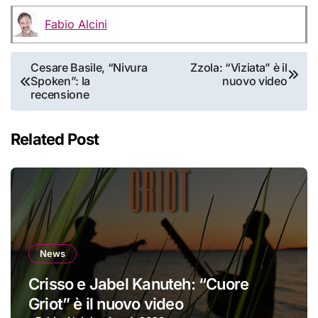
Fabio Alcini
Navigazione
Cesare Basile, “Nivura
Zzola: “Viziata” è il
Spoken”: la
nuovo video
articoli
recensione
Related Post
News
Crisso e Jabel Kanuteh: “Cuore
Griot” è il nuovo video