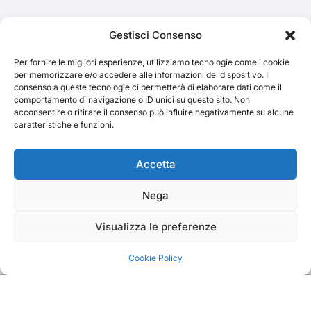
Cerca
Gestisci Consenso
Per fornire le migliori esperienze, utilizziamo tecnologie come i cookie
Cerca
per memorizzare e/o accedere alle informazioni del dispositivo. Il
consenso a queste tecnologie ci permetterà di elaborare dati come il
comportamento di navigazione o ID unici su questo sito. Non
acconsentire o ritirare il consenso può influire negativamente su alcune
caratteristiche e funzioni.
TRAKS
Accetta
Nega
Dal 2014 musica indipendente ed emergente
Visualizza le preferenze
Cookie Policy
Copyright TRAKS © All rights reserved
|
BlogData
by