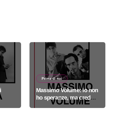
Prima di noi
i
Massimo Volume: io non
ho speranze, ma credo
nella cura #primadinoi