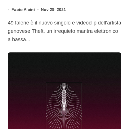
Fabio Alcini
Nov 29, 2021
49 falene è il nuovo singolo e videoclip dell’artista
genovese Theft, un irrequieto mantra elettronico
a bassa...