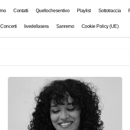
amo
Contatti
Quellochesentivo
Playlist
Sottotraccia
 Concerti
livedellasera
Sanremo
Cookie Policy (UE)