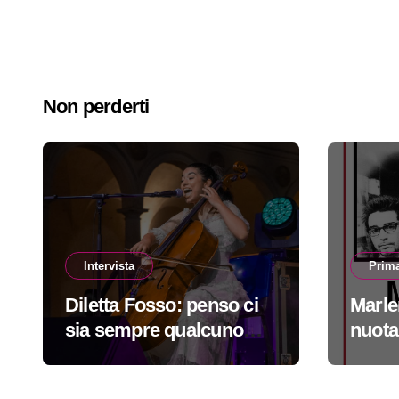
Non perderti
Intervista
Prima
Diletta Fosso: penso ci
Marle
sia sempre qualcuno
nuota
che cerca qualcosa di
#prim
nuovo