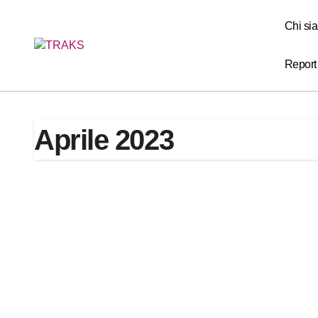
Skip
to
Chi si
content
Report
Aprile 2023