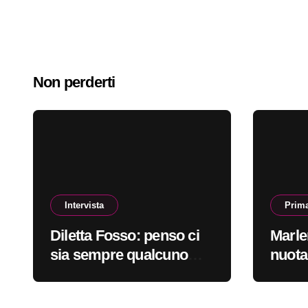
Non perderti
Intervista
Prima
Diletta Fosso: penso ci
Marle
sia sempre qualcuno
nuota
che cerca qualcosa di
#prim
nuovo