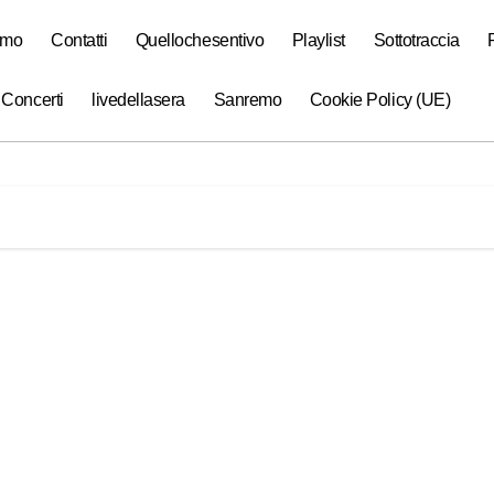
amo
Contatti
Quellochesentivo
Playlist
Sottotraccia
 Concerti
livedellasera
Sanremo
Cookie Policy (UE)