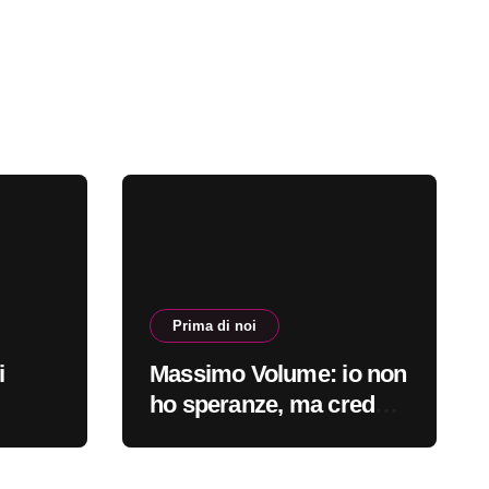
Prima di noi
i
Massimo Volume: io non
ho speranze, ma credo
nella cura #primadinoi