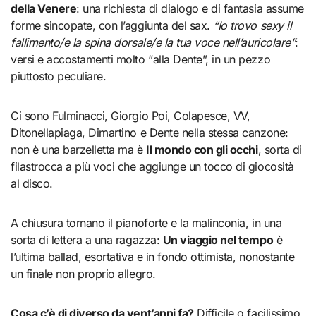
della Venere
: una richiesta di dialogo e di fantasia assume
forme sincopate, con l’aggiunta del sax.
“Io trovo sexy il
fallimento/e la spina dorsale/e la tua voce nell’auricolare”
:
versi e accostamenti molto “alla Dente”, in un pezzo
piuttosto peculiare.
Ci sono Fulminacci, Giorgio Poi, Colapesce, VV,
Ditonellapiaga, Dimartino e Dente nella stessa canzone:
non è una barzelletta ma è
Il mondo con gli occhi
, sorta di
filastrocca a più voci che aggiunge un tocco di giocosità
al disco.
A chiusura tornano il pianoforte e la malinconia, in una
sorta di lettera a una ragazza:
Un viaggio nel tempo
è
l’ultima ballad, esortativa e in fondo ottimista, nonostante
un finale non proprio allegro.
Cosa c’è di diverso da vent’anni fa?
Difficile o facilissimo