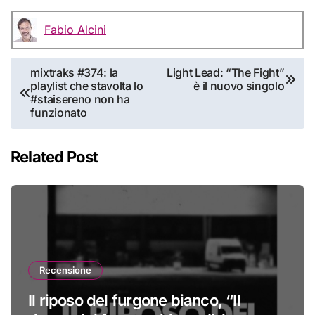
Fabio Alcini
Navigazione
mixtraks #374: la
Light Lead: “The Fight”
playlist che stavolta lo
è il nuovo singolo
articoli
#staisereno non ha
funzionato
Related Post
Recensione
Il riposo del furgone bianco, “Il