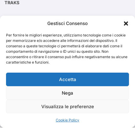
TRAKS
Cerca
Gestisci Consenso
Per fornire le migliori esperienze, utilizziamo tecnologie come i cookie
Cerca
per memorizzare e/o accedere alle informazioni del dispositivo. Il
consenso a queste tecnologie ci permetterà di elaborare dati come il
comportamento di navigazione o ID unici su questo sito. Non
acconsentire o ritirare il consenso può influire negativamente su alcune
caratteristiche e funzioni.
TRAKS
Accetta
Nega
Dal 2014 musica indipendente ed emergente
Visualizza le preferenze
Cookie Policy