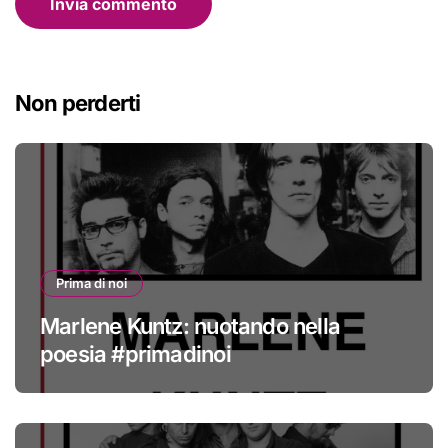
Non perderti
Prima di noi
Marlene Kuntz: nuotando nella
poesia #primadinoi