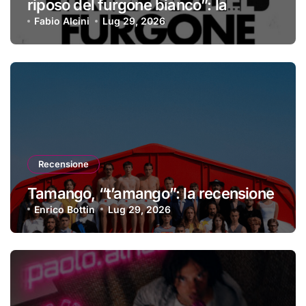
riposo del furgone bianco”: la
recensione
Fabio Alcini
Lug 29, 2026
Recensione
Tamango, “t’amango”: la recensione
Enrico Bottin
Lug 29, 2026