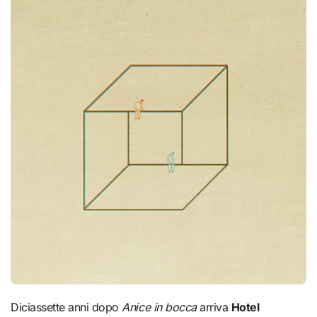
Diciassette anni dopo
Anice in bocca
arriva
Hotel