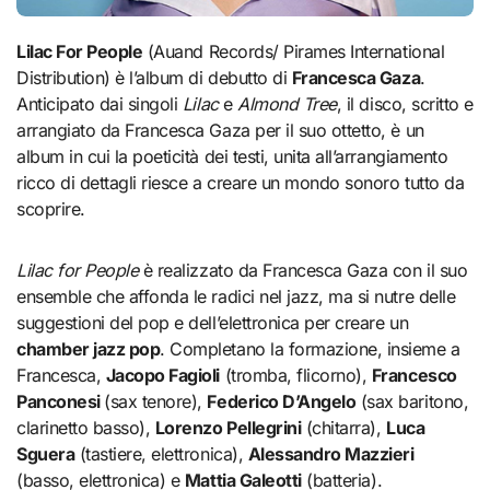
Lilac For People
(Auand Records/ Pirames International
Distribution) è l’album di debutto di
Francesca Gaza
.
Anticipato dai singoli
Lilac
e
Almond Tree
, il disco, scritto e
arrangiato da Francesca Gaza per il suo ottetto, è un
album in cui la poeticità dei testi, unita all’arrangiamento
ricco di dettagli riesce a creare un mondo sonoro tutto da
scoprire.
Lilac for People
è realizzato da Francesca Gaza con il suo
ensemble che affonda le radici nel jazz, ma si nutre delle
suggestioni del pop e dell’elettronica per creare un
chamber jazz pop
. Completano la formazione, insieme a
Francesca,
Jacopo Fagioli
(tromba, flicorno),
Francesco
Panconesi
(sax tenore),
Federico D’Angelo
(sax baritono,
clarinetto basso),
Lorenzo Pellegrini
(chitarra),
Luca
Sguera
(tastiere, elettronica),
Alessandro Mazzieri
(basso, elettronica) e
Mattia Galeotti
(batteria).