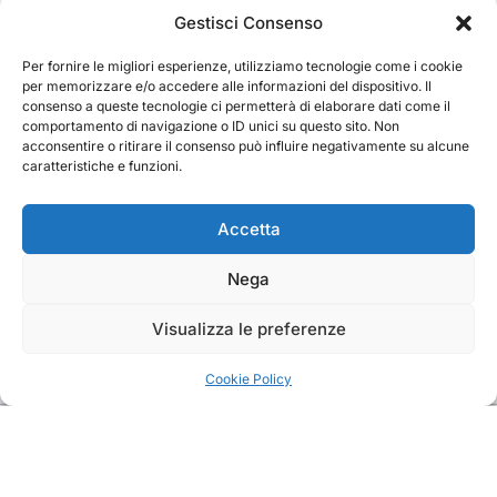
Cerca
Gestisci Consenso
Per fornire le migliori esperienze, utilizziamo tecnologie come i cookie
Cerca
per memorizzare e/o accedere alle informazioni del dispositivo. Il
consenso a queste tecnologie ci permetterà di elaborare dati come il
comportamento di navigazione o ID unici su questo sito. Non
acconsentire o ritirare il consenso può influire negativamente su alcune
caratteristiche e funzioni.
TRAKS
Accetta
Nega
Dal 2014 musica indipendente ed emergente
Visualizza le preferenze
Cookie Policy
Copyright TRAKS © All rights reserved
|
BlogData
by
Themeansar
.