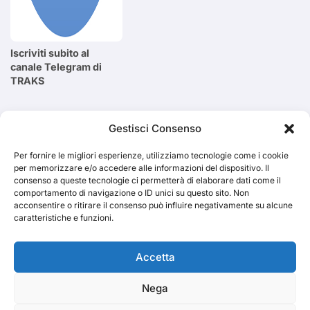
Iscriviti subito al
canale Telegram di
TRAKS
Cerca
Gestisci Consenso
Per fornire le migliori esperienze, utilizziamo tecnologie come i cookie
Cerca
per memorizzare e/o accedere alle informazioni del dispositivo. Il
consenso a queste tecnologie ci permetterà di elaborare dati come il
comportamento di navigazione o ID unici su questo sito. Non
acconsentire o ritirare il consenso può influire negativamente su alcune
caratteristiche e funzioni.
TRAKS
Accetta
Nega
Dal 2014 musica indipendente ed emergente