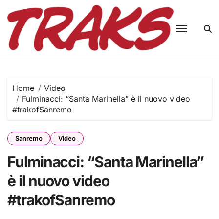
Skip
to
content
Home
Video
Fulminacci: “Santa Marinella” è il nuovo video
#trakofSanremo
Sanremo
Video
Fulminacci: “Santa Marinella”
è il nuovo video
#trakofSanremo