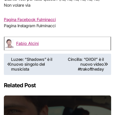
Non volare via
Pagina Facebook Fulminacci
Pagina Instagram Fulminacci
Fabio Alcini
Navigazione
Luzee: “Shadows” è il
Cincilla: “Oi!Oi!” è il
nuovo singolo del
nuovo video
articoli
musicista
#trakoftheday
Related Post