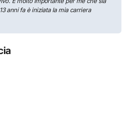
vivo. È molto importante per me che sia
13 anni fa è iniziata la mia carriera
cia