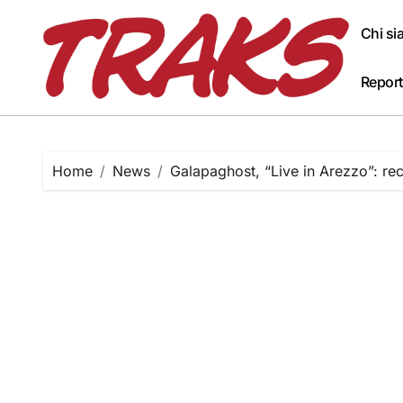
Skip
to
Chi s
content
Report
Home
News
Galapaghost, “Live in Arezzo”: re