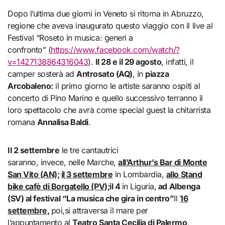
Dopo l’ultima due giorni in Veneto si ritorna in Abruzzo,
regione che aveva inaugurato questo viaggio con il live al
Festival “Roseto in musica: generi a
confronto” (
https://www.facebook.com/watch/?
v=1427138864316043
).
Il 28 e il 29 agosto
, infatti, il
camper sosterà ad
Antrosato (AQ)
, in
piazza
Arcobaleno:
il primo giorno le artiste saranno ospiti al
concerto di Pino Marino e quello successivo terranno il
loro spettacolo che avrà come special guest la chitarrista
romana
Annalisa Baldi
.
Il 2 settembre
le tre cantautrici
saranno, invece, nelle Marche,
all’Arthur’s Bar di Monte
San Vito (AN);
il 3 settembre
in Lombardia,
allo Stand
bike cafè di Borgatello (PV
);il 4
in Liguria,
ad Albenga
(SV) al festival “La musica che gira in centro”
Il
16
settembre,
poi,si attraversa il mare per
l’appuntamento al
Teatro Santa Cecilia di Palermo
,