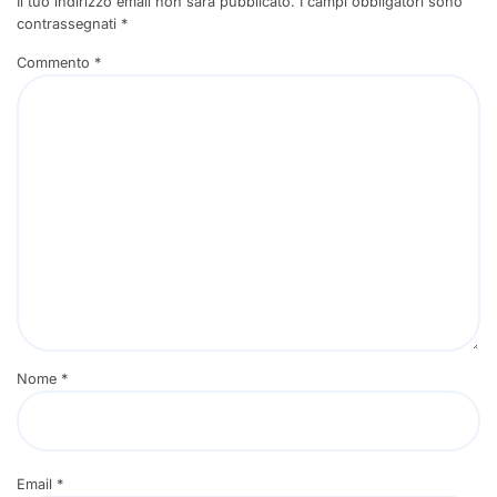
Il tuo indirizzo email non sarà pubblicato.
I campi obbligatori sono
contrassegnati
*
Commento
*
Nome
*
Email
*