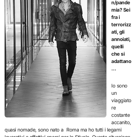
n/pande
mia? Sei
fra i
terrorizz
ati, gli
annoiati,
quelli
che si
adattano
…
Io sono
un
viaggiato
re
costante
accanito,
quasi nomade, sono nato a Roma ma ho tutti i legami