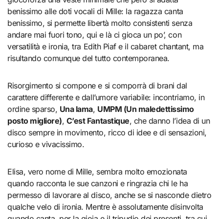
benissimo alle doti vocali di Mille: la ragazza canta
benissimo, si permette libertà molto consistenti senza
andare mai fuori tono, qui e là ci gioca un po’, con
versatilità e ironia, tra Edith Piaf e il cabaret chantant, ma
risultando comunque del tutto contemporanea.
Risorgimento si compone e si comporrà di brani dal
carattere differente e dall’umore variabile: incontriamo, in
ordine sparso,
Una lama
,
UMPM (Un maledettissimo
posto migliore)
,
C’est Fantastique
, che danno l’idea di un
disco sempre in movimento, ricco di idee e di sensazioni,
curioso e vivacissimo.
Elisa, vero nome di Mille, sembra molto emozionata
quando racconta le sue canzoni e ringrazia chi le ha
permesso di lavorare al disco, anche se si nasconde dietro
qualche velo di ironia. Mentre è assolutamente disinvolta
quando canta, per la gioia e il tripudio dei presenti, tra cui