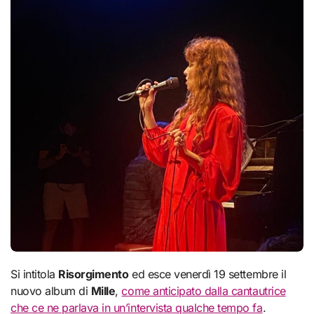
Si intitola
Risorgimento
ed esce venerdì 19 settembre il
nuovo album di
Mille
,
come anticipato dalla cantautrice
che ce ne parlava in un’intervista qualche tempo fa
.