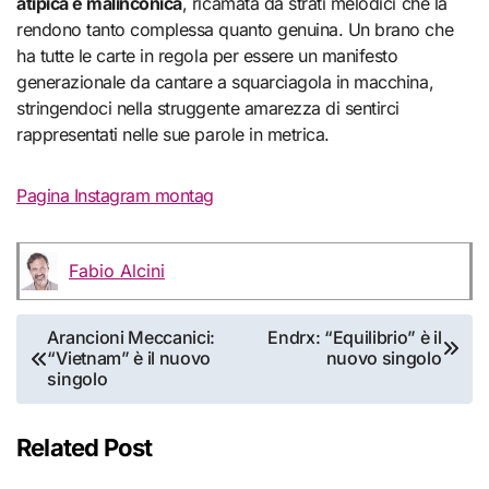
atipica e malinconica
, ricamata da strati melodici che la
rendono tanto complessa quanto genuina. Un brano che
ha tutte le carte in regola per essere un manifesto
generazionale da cantare a squarciagola in macchina,
stringendoci nella struggente amarezza di sentirci
rappresentati nelle sue parole in metrica.
Pagina Instagram montag
Fabio Alcini
Navigazione
Arancioni Meccanici:
Endrx: “Equilibrio” è il
“Vietnam” è il nuovo
nuovo singolo
articoli
singolo
Related Post