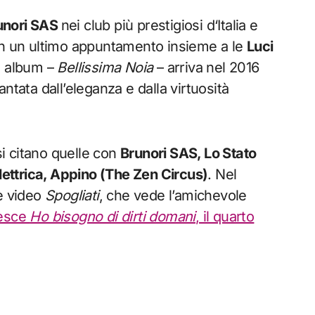
unori SAS
nei club più prestigiosi d‘Italia e
con un ultimo appuntamento insieme a le
Luci
zo album –
Bellissima Noia
– arriva nel 2016
ntata dall’eleganza e dalla virtuosità
si citano quelle con
Brunori SAS, Lo Stato
elettrica, Appino (The Zen Circus)
. Nel
 e video
Spogliati
, che vede l’amichevole
 esce
Ho bisogno di dirti domani
, il quarto