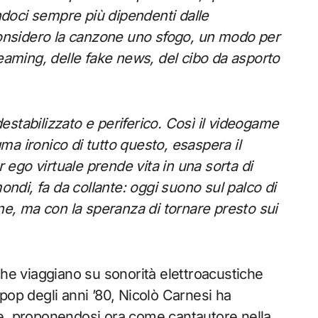
endoci sempre più dipendenti dalle
nsidero la canzone uno sfogo, un modo per
reaming, delle fake news, del cibo da asporto
destabilizzato e periferico.
Così il videogame
a ironico di tutto questo, esaspera il
r ego virtuale prende vita in una sorta di
ondi, fa da collante: oggi suono sul palco di
, ma con la speranza di tornare presto sui
.
i che viaggiano su sonorità elettroacustiche
h pop degli anni ’80, Nicolò Carnesi ha
re, proponendosi ora come cantautore nella