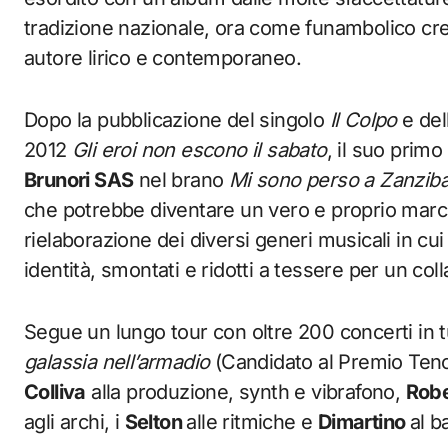
tradizione nazionale, ora come funambolico crea
autore lirico e contemporaneo.
Dopo la pubblicazione del singolo
Il Colpo
e del
2012
Gli eroi non escono il sabato
, il suo primo
Brunori SAS
nel brano
Mi sono perso a Zanziba
che potrebbe diventare un vero e proprio march
rielaborazione dei diversi generi musicali in cui 
identità, smontati e ridotti a tessere per un col
Segue un lungo tour con oltre 200 concerti in t
galassia nell’armadio
(Candidato al Premio Tenc
Colliva
alla produzione, synth e vibrafono,
Robe
agli archi, i
Selton
alle ritmiche e
Dimartino
al b