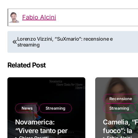
Fabio Alcini
Navigazione
Lorenzo Vizzini, “SuXmario”: recensione e
streaming
articoli
Related Post
Recensione
News
Streaming
Streaming
Novamerica:
Camelia, “F
“Vivere tanto per
fuoco”: la
Chiara Orsetti
Fabio Alcini