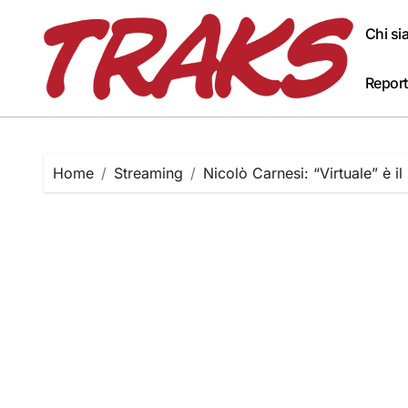
Skip
to
Chi s
content
Report
Home
Streaming
Nicolò Carnesi: “Virtuale” è i