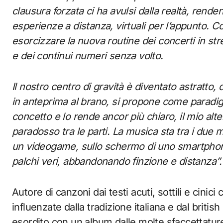
clausura forzata ci ha avulsi dalla realtà, rend
esperienze a distanza, virtuali per l’appunto.
Co
esorcizzare la nuova routine dei concerti in st
e dei continui numeri senza volto.
Il nostro centro di gravità è diventato astratto, 
in anteprima al brano, si propone come paradigm
concetto e lo rende ancor più chiaro, il mio alte
paradosso tra le parti.
La musica sta tra i due m
un videogame, sullo schermo di uno smartphone
palchi veri, abbandonando finzione e distanza”
Autore di canzoni dai testi acuti, sottili e cinic
influenzate dalla tradizione italiana e dal britis
esordito con un album dalle molte sfaccettatu