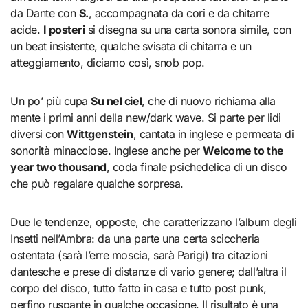
da Dante con
S.
, accompagnata da cori e da chitarre
acide.
I posteri
si disegna su una carta sonora simile, con
un beat insistente, qualche svisata di chitarra e un
atteggiamento, diciamo così, snob pop.
Un po’ più cupa
Su nel ciel
, che di nuovo richiama alla
mente i primi anni della new/dark wave. Si parte per lidi
diversi con
Wittgenstein
, cantata in inglese e permeata di
sonorità minacciose. Inglese anche per
Welcome to the
year two thousand
, coda finale psichedelica di un disco
che può regalare qualche sorpresa.
Due le tendenze, opposte, che caratterizzano l’album degli
Insetti nell’Ambra: da una parte una certa sciccheria
ostentata (sarà l’erre moscia, sarà Parigi) tra citazioni
dantesche e prese di distanze di vario genere; dall’altra il
corpo del disco, tutto fatto in casa e tutto post punk,
perfino ruspante in qualche occasione. Il risultato è una