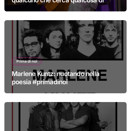
qualcuno che cerca qualcosa di
nuovo
Prima di noi
Marlene Kuntz: nuotando nella
poesia #primadinoi