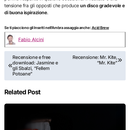
tensione fra gli opposti che produce
un disco gradevole e
di buona ispirazione
.
Se ti piacciono gli Insetti nell’Ambra assaggia anche:
Acid Brew
Fabio Alcini
Navigazione
Recensione e free
Recensione: Mr. Kite,
download: Jasmine e
“Mr. Kite”
articoli
gli Sbalzi, “Fellem
Potoane”
Related Post