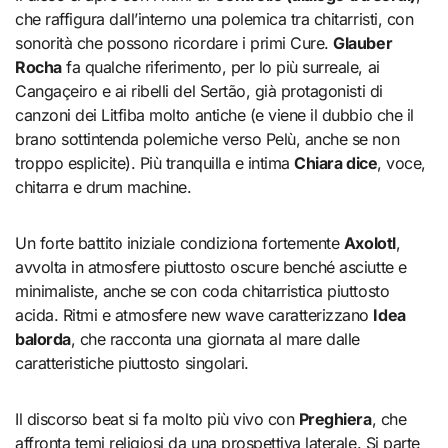
che raffigura dall’interno una polemica tra chitarristi, con
sonorità che possono ricordare i primi Cure.
Glauber
Rocha
fa qualche riferimento, per lo più surreale, ai
Cangaçeiro e ai ribelli del Sertão, già protagonisti di
canzoni dei Litfiba molto antiche (e viene il dubbio che il
brano sottintenda polemiche verso Pelù, anche se non
troppo esplicite). Più tranquilla e intima
Chiara dice
, voce,
chitarra e drum machine.
Un forte battito iniziale condiziona fortemente
Axolotl
,
avvolta in atmosfere piuttosto oscure benché asciutte e
minimaliste, anche se con coda chitarristica piuttosto
acida. Ritmi e atmosfere new wave caratterizzano
Idea
balorda
, che racconta una giornata al mare dalle
caratteristiche piuttosto singolari.
Il discorso beat si fa molto più vivo con
Preghiera
, che
affronta temi religiosi da una prospettiva laterale. Si parte