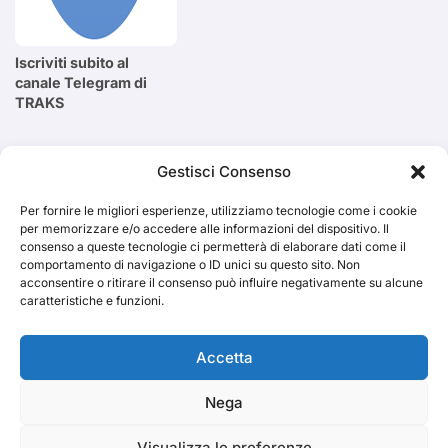
Iscriviti subito al
canale Telegram di
TRAKS
Cerca
Gestisci Consenso
Per fornire le migliori esperienze, utilizziamo tecnologie come i cookie
Cerca
per memorizzare e/o accedere alle informazioni del dispositivo. Il
consenso a queste tecnologie ci permetterà di elaborare dati come il
comportamento di navigazione o ID unici su questo sito. Non
acconsentire o ritirare il consenso può influire negativamente su alcune
caratteristiche e funzioni.
TRAKS
Accetta
Nega
Dal 2014 musica indipendente ed emergente
Visualizza le preferenze