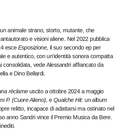
, un animale strano, storto, mutante, che
cantautorato e visioni aliene. Nel 2022 pubblica
024 esce
Esposizione
, il suo secondo ep per
ale e autentico, con un’identità sonora compatta
 consolidata, vede Alessandri affiancato da
lla e Dino Bellardi.
una réclame
uscito a ottobre 2024 a maggio
mi P. (Cuore Alieno)
, e
Qualche Hit
: un album
copre relitto, incapace di adattarsi ma ostinato nel
sso anno Sandri vince il Premio Musica da Bere.
inediti.