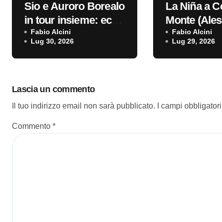
Sio e Auroro Borealo
La Niña a C
in tour insieme: ecco
Monte (Ales
le date #livedellasera
Fabio Alcini
per JZ:RF 2
Fabio Alcini
Lug 30, 2026
Lug 29, 2026
#livedellase
Lascia un commento
Il tuo indirizzo email non sarà pubblicato.
I campi obbligator
Commento
*