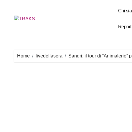
Skip
to
Chi si
content
Report
Home
livedellasera
Sandri: il tour di “Animalerie” 