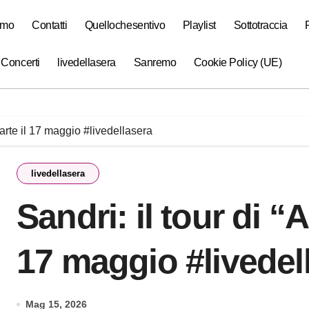
amo
Contatti
Quellochesentivo
Playlist
Sottotraccia
 Concerti
livedellasera
Sanremo
Cookie Policy (UE)
parte il 17 maggio #livedellasera
livedellasera
Sandri: il tour di “
17 maggio #livedel
Mag 15, 2026