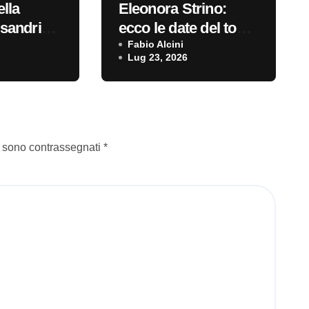
ella
Eleonora Strino:
sandria)
ecco le date del tour
026
#livedellasera
Fabio Alcini
Lug 23, 2026
ra
i sono contrassegnati
*