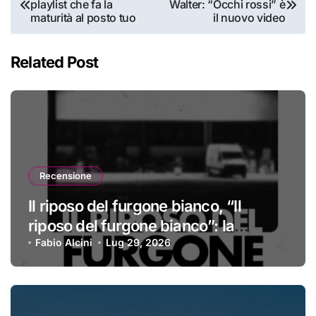
playlist che fa la
Walter: “Occhi rossi” è
articoli
maturità al posto tuo
il nuovo video
Related Post
Recensione
Il riposo del furgone bianco, “Il
riposo del furgone bianco”: la
recensione
Fabio Alcini
Lug 29, 2026