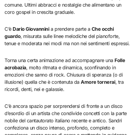
comune. Ultimi abbracci e nostalgie che alimentano un
coro gospel in crescita graduale.
C’è
Dario Giovannini
a prendere parte a
Che occhi
guardo
, misurata sulle linee melodiche del pianoforte,
tenue e moderata nei modi ma non nei sentimenti espressi.
Torna una certa animazione ad accompagnare una
Folle
acrobazia
, molto ritmata e dinamica, sconfinando in
emozioni che sanno di rock. Chiusura di speranza (o di
illusione) quella che è contenuta da
Amore tornerai
, tra
ricordi, denti, nei e galassie.
C’è ancora spazio per sorprendersi di fronte a un disco
d’esordio di un artista che condivide concetti con la parte
nobile del cantautorato italiano recente e antico. Sandri
confeziona un disco intenso, profondo, completo e
complesso, senza paura di osare e mettendo in evidenza