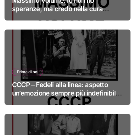
Massimo Volume: io non ho
speranze, ma credo nella cura
#primadinoi
Prima di noi
CCCP – Fedeli alla linea: aspetto
un’emozione sempre più indefinibile
#primadinoi