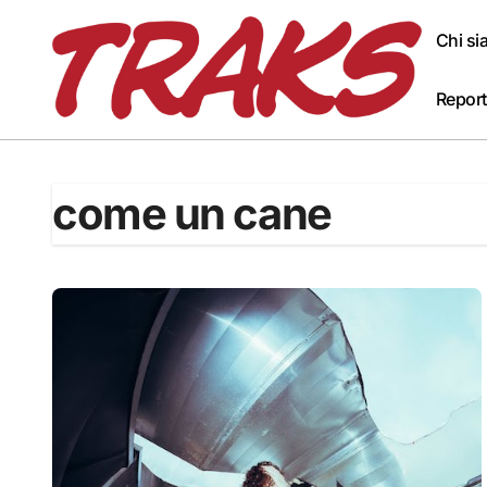
Skip
to
Chi s
content
Report
come un cane