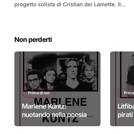
progetto solista di Cristian dei Lamette. Il...
Non perderti
Prima di noi
Prima
Marlene Kuntz:
Litfib
nuotando nella poesia
pirat
#primadinoi