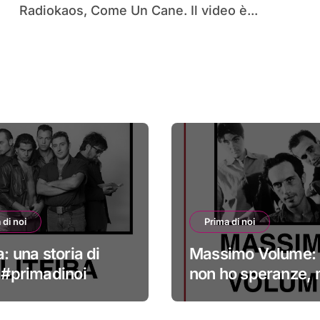
Radiokaos, Come Un Cane. Il video è...
 di noi
Prima di noi
a: una storia di
Massimo Volume: 
i #primadinoi
non ho speranze,
credo nella cura
#primadinoi