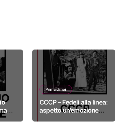
Prima di noi
io
CCCP – Fedeli alla linea:
 ma
aspetto un’emozione
sempre più indefinibile
#primadinoi