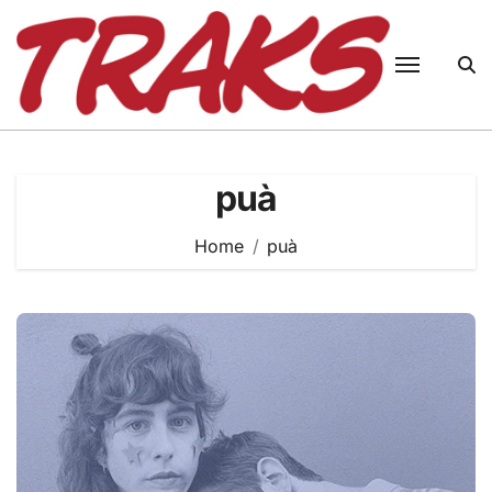
Skip
to
content
puà
Home
puà