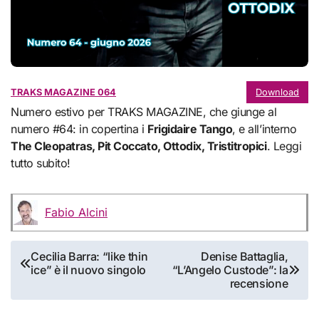
TRAKS MAGAZINE 064
Download
Numero estivo per TRAKS MAGAZINE, che giunge al
numero #64: in copertina i
Frigidaire Tango
, e all’interno
The Cleopatras, Pit Coccato, Ottodix, Tristitropici
. Leggi
tutto subito!
Fabio Alcini
Navigazione
Cecilia Barra: “like thin
Denise Battaglia,
ice” è il nuovo singolo
“L’Angelo Custode”: la
articoli
recensione