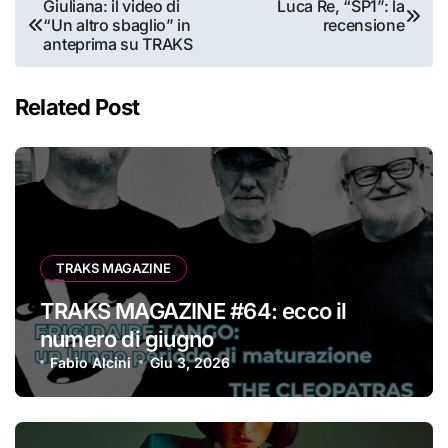
Navigazione
Giuliana: il video di
Luca Re, “SP1”: la
“Un altro sbaglio” in
recensione
articoli
anteprima su TRAKS
Related Post
TRAKS MAGAZINE
TRAKS MAGAZINE #64: ecco il
numero di giugno
Fabio Alcini
Giu 3, 2026