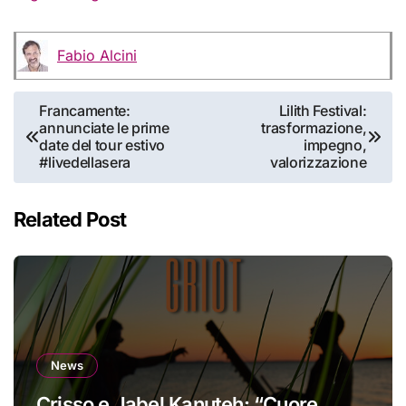
Fabio Alcini
Navigazione
Francamente:
Lilith Festival:
annunciate le prime
trasformazione,
articoli
date del tour estivo
impegno,
#livedellasera
valorizzazione
Related Post
News
Crisso e Jabel Kanuteh: “Cuore