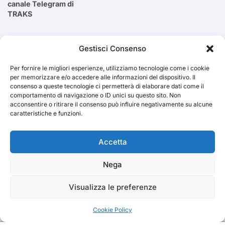
canale Telegram di
TRAKS
Cerca
Gestisci Consenso
Per fornire le migliori esperienze, utilizziamo tecnologie come i cookie
Cerca
per memorizzare e/o accedere alle informazioni del dispositivo. Il
consenso a queste tecnologie ci permetterà di elaborare dati come il
comportamento di navigazione o ID unici su questo sito. Non
acconsentire o ritirare il consenso può influire negativamente su alcune
caratteristiche e funzioni.
TRAKS
Accetta
Nega
Dal 2014 musica indipendente ed emergente
Visualizza le preferenze
Cookie Policy