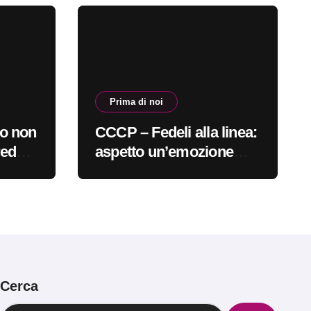
Prima di noi
o non
CCCP – Fedeli alla linea:
redo
aspetto un’emozione
inoi
sempre più indefinibile
#primadinoi
Cerca