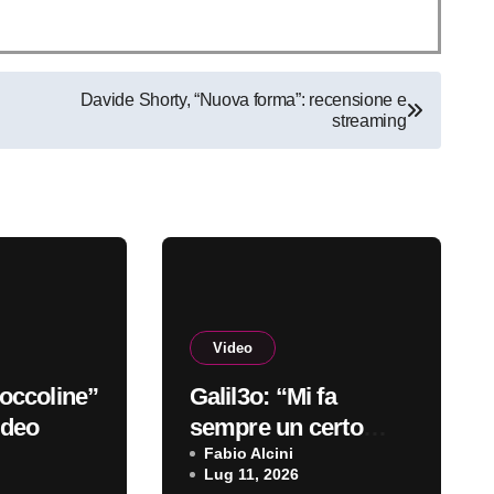
Davide Shorty, “Nuova forma”: recensione e
streaming
Video
occoline”
Galil3o: “Mi fa
ideo
sempre un certo
effetto” è il nuovo
Fabio Alcini
Lug 11, 2026
video