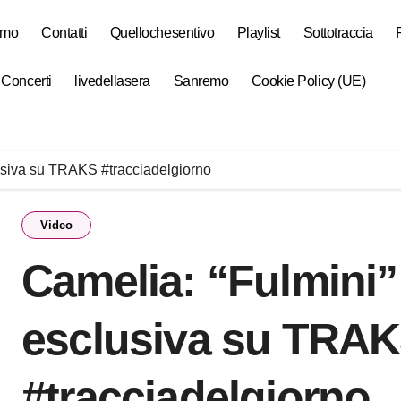
amo
Contatti
Quellochesentivo
Playlist
Sottotraccia
 Concerti
livedellasera
Sanremo
Cookie Policy (UE)
lusiva su TRAKS #tracciadelgiorno
Video
Camelia: “Fulmini”
esclusiva su TRA
#tracciadelgiorno