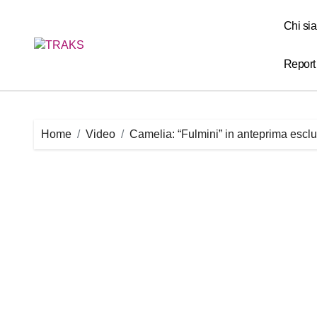
Skip
to
Chi si
content
Report
Home
Video
Camelia: “Fulmini” in anteprima esc