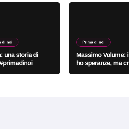
 di noi
Prima di noi
a: una storia di
Massimo Volume: i
i #primadinoi
ho speranze, ma c
nella cura #primad