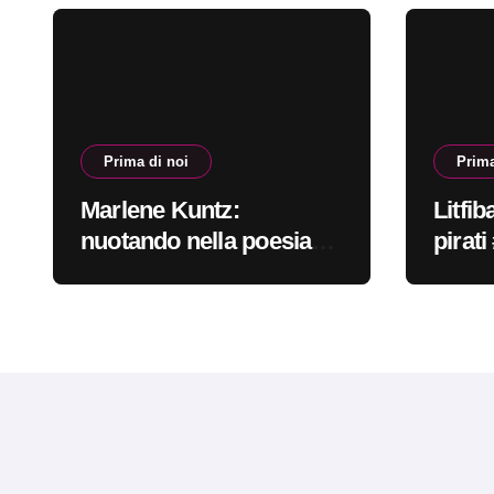
Prima di noi
Prima
Marlene Kuntz:
Litfib
nuotando nella poesia
pirat
#primadinoi