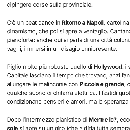
dipingere corse sulla provinciale.
C’è un beat dance in
Ritorno a Napoli
, cartolin
dinamismo, che poi si apre a ventaglio. Cantano
pianoforte: anche qui si parla di una città coloni
vaghi, immersi in un disagio onnipresente.
Piglio molto più robusto quello di
Hollywood
: i
Capitale lasciano il tempo che trovano, anzi fa
allungare le malinconie con
Piccola e grande
, 
qualche suono di chitarra elettrica. I fastidi quoti
condizionano pensieri e amori, ma la speranza
Dopo l’intermezzo pianistico di
Mentre io?
, ecc
sole
si apre su un giro (che a dirla tutta sembra