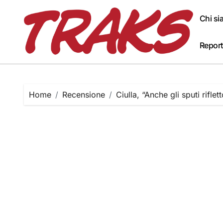
Skip
to
Chi s
content
Report
Home
Recensione
Ciulla, “Anche gli sputi riflet