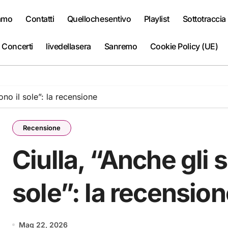
iamo
Contatti
Quellochesentivo
Playlist
Sottotraccia
 Concerti
livedellasera
Sanremo
Cookie Policy (UE)
tono il sole”: la recensione
Recensione
Ciulla, “Anche gli sp
sole”: la recensio
Mag 22, 2026