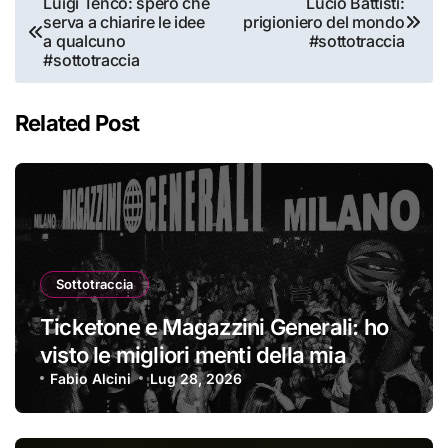
Luigi Tenco: spero che
Lucio Battisti:
serva a chiarire le idee
prigioniero del mondo
articoli
a qualcuno
#sottotraccia
#sottotraccia
Related Post
Sottotraccia
Ticketone e Magazzini Generali: ho
visto le migliori menti della mia
generazione… #sottotraccia
Fabio Alcini
Lug 28, 2026