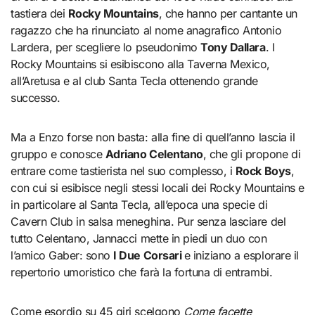
tastiera dei
Rocky Mountains
, che hanno per cantante un
ragazzo che ha rinunciato al nome anagrafico Antonio
Lardera, per scegliere lo pseudonimo
Tony Dallara
. I
Rocky Mountains si esibiscono alla Taverna Mexico,
all’Aretusa e al club Santa Tecla ottenendo grande
successo.
Ma a Enzo forse non basta: alla fine di quell’anno lascia il
gruppo e conosce
Adriano Celentano
, che gli propone di
entrare come tastierista nel suo complesso, i
Rock Boys
,
con cui si esibisce negli stessi locali dei Rocky Mountains e
in particolare al Santa Tecla, all’epoca una specie di
Cavern Club in salsa meneghina. Pur senza lasciare del
tutto Celentano, Jannacci mette in piedi un duo con
l’amico Gaber: sono
I Due Corsari
e iniziano a esplorare il
repertorio umoristico che farà la fortuna di entrambi.
Come esordio su 45 giri scelgono
Come facette