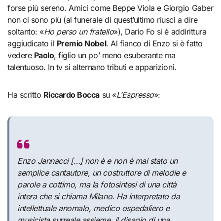
forse più sereno. Amici come Beppe Viola e Giorgio Gaber
non ci sono più (al funerale di quest’ultimo riuscì a dire
soltanto: «
Ho perso un fratello
»), Dario Fo si è addirittura
aggiudicato il
Premio Nobel
. Al fianco di Enzo si è fatto
vedere
Paolo
, figlio un po’ meno esuberante ma
talentuoso. In tv si alternano tributi e apparizioni.
Ha scritto
Riccardo Bocca
su «
L’Espresso
»:
Enzo Jannacci […] non è e non è mai stato un
semplice cantautore, un costruttore di melodie e
parole a cottimo, ma la fotosintesi di una città
intera che si chiama Milano. Ha interpretato da
intellettuale anomalo, medico ospedaliero e
musicista surreale assieme, il disagio di una