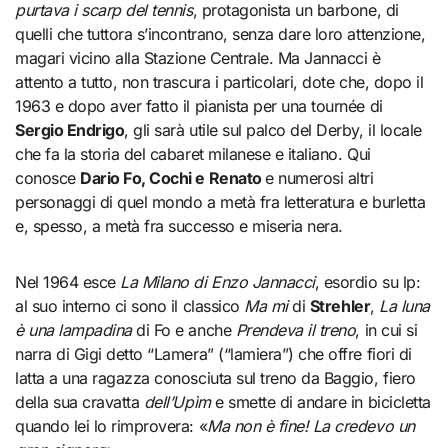
purtava i scarp del tennis
, protagonista un barbone, di
quelli che tuttora s’incontrano, senza dare loro attenzione,
magari vicino alla Stazione Centrale. Ma Jannacci è
attento a tutto, non trascura i particolari, dote che, dopo il
1963 e dopo aver fatto il pianista per una tournée di
Sergio Endrigo
, gli sarà utile sul palco del Derby, il locale
che fa la storia del cabaret milanese e italiano. Qui
conosce
Dario Fo, Cochi e Renato
e numerosi altri
personaggi di quel mondo a metà fra letteratura e burletta
e, spesso, a metà fra successo e miseria nera.
Nel 1964 esce
La Milano di Enzo Jannacci
, esordio su lp:
al suo interno ci sono il classico
Ma mi
di
Strehler
,
La luna
è una lampadina
di Fo e anche
Prendeva il treno
, in cui si
narra di Gigi detto “Lamera” (“lamiera”) che offre fiori di
latta a una ragazza conosciuta sul treno da Baggio, fiero
della sua cravatta
dell’Upìm
e smette di andare in bicicletta
quando lei lo rimprovera: «
Ma non è fine! La credevo un