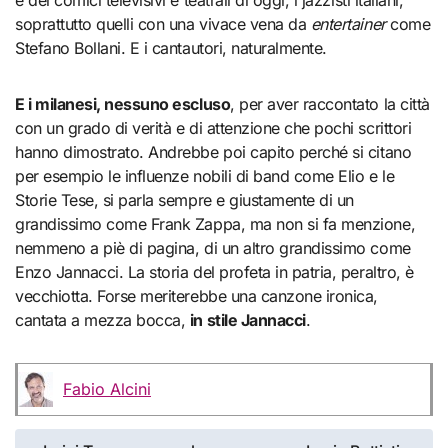
e dei comici televisivi e teatrali di oggi, i jazzisti italiani,
soprattutto quelli con una vivace vena da
entertainer
come
Stefano Bollani. E i cantautori, naturalmente.
E i milanesi, nessuno escluso
, per aver raccontato la città
con un grado di verità e di attenzione che pochi scrittori
hanno dimostrato. Andrebbe poi capito perché si citano
per esempio le influenze nobili di band come Elio e le
Storie Tese, si parla sempre e giustamente di un
grandissimo come Frank Zappa, ma non si fa menzione,
nemmeno a piè di pagina, di un altro grandissimo come
Enzo Jannacci. La storia del profeta in patria, peraltro, è
vecchiotta. Forse meriterebbe una canzone ironica,
cantata a mezza bocca,
in stile Jannacci
.
Fabio Alcini
Navigazione