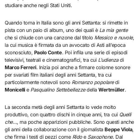
studiare anche negli Stati Uniti.
Quando torna in Italia sono gli anni Settanta: si rimette in
pista con un paio di album, uno dei quali è
La mia gente
che si chiude con una canzone dal titolo
Messico e nuvole
,
la cui musica è firmata da un avvocato di Asti all’epoca
sconosciuto,
Paolo Conte
. Poi infila una serie di episodi
televisivi, teatrali e cinematografici, tra cui
L’udienza
di
Marco Ferreri
. Inizia poi anche a firmare colonne sonore
per svariati film italiani degli anni Settanta, tra cui
particolarmente notevoli sono
Romanzo popolare
di
Monicelli
e
Pasqualino Settebellezze
della
Wertmüller
.
La seconda metà degli anni Settanta lo vede molto
produttivo, con quattro dischi in cinque anni, tra cui
Quelli
che…
, ma poche apparizioni pubbliche. Sono questi anche
gli anni della collaborazione con il giornalista
Beppe Viola
,
che firma i testi di pezzi come
Rido
e
Saxophone
. Dal