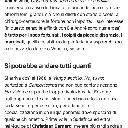
Valter Valdi
,
Cosa portavi bella ragazza
e
La Balilla
.
L’universo creativo di Jannacci è ormai delineato: sia che
affronti temi grandi, sia che si diletti con storie piccole, al
chirurgo-cantautore la fortuna non importa. Il suo interesse
(in questo senso le affinità con De André sono numerose)
è tutto per i poco fortunati, i colpiti da piccole disgrazie, i
marginali
, quelli che abitano in periferia ma aspirerebbero
a un pezzetto di corso Venezia, se solo…
Si potrebbe andare tutti quanti
Si arriva così al 1968, a
Vengo anch’io. No, tu no
:
partecipa a
Canzonissima
ma non può cantare neanche
Ho visto un re
perché troppo rivoluzionaria. Enzo nel
frattempo completa gli studi di medicina e lo fa con una
certa serietà: per esempio, per ottenere la
specializzazione in chirurgia generale deve spostarsi di
qualche chilometro. Prima vola in Sudafrica ed entra
nell’équipe di
Christiaan Barnard
, mentre più tardi andrà a