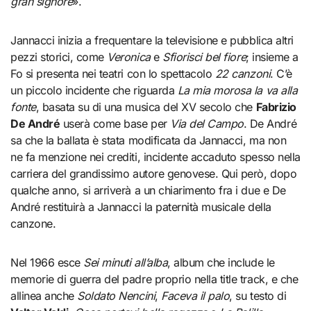
gran signore
».
Jannacci inizia a frequentare la televisione e pubblica altri
pezzi storici, come
Veronica
e
Sfiorisci bel fiore
; insieme a
Fo si presenta nei teatri con lo spettacolo
22 canzoni
. C’è
un piccolo incidente che riguarda
La mia morosa la va alla
fonte
, basata su di una musica del XV secolo che
Fabrizio
De André
userà come base per
Via del Campo
. De André
sa che la ballata è stata modificata da Jannacci, ma non
ne fa menzione nei crediti, incidente accaduto spesso nella
carriera del grandissimo autore genovese. Qui però, dopo
qualche anno, si arriverà a un chiarimento fra i due e De
André restituirà a Jannacci la paternità musicale della
canzone.
Nel 1966 esce
Sei minuti all’alba
, album che include le
memorie di guerra del padre proprio nella title track, e che
allinea anche
Soldato Nencini
,
Faceva il palo
, su testo di