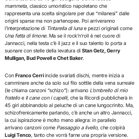
mammeta
, classico umoristico napoletano che
rappresenta una scelta singolare per due “milanesi” dalle
origini sparse ma non partenopee. Poi arriveranno
l’interpretazione di
Tintarella di luna
e pezzi originali come
Una fetta di limone
. Ma se il rock’n’roll è nel cuore di
Jannacci, nella testa c’è il jazz e il suo talento lo porta a
suonare con stelle della levatura di
Stan Getz, Gerry
Mulligan, Bud Powell e Chet Baker
.
Con
Franco Cerri
incide svariati dischi, mentre inizia a
camminare anche da solo sul filo sottile della vena surreale
(le chiama canzoni “schizo”): arrivano
L’ombrello di mio
fratello
e
Il cane con i capelli
, che la Ricordi pubblicherà in
45 giri abbinandolo al peluche di un cane lungocrinito. Ma,
schizofrenicamente parlando, c’è anche un altro Jannacci,
la cui ispirazione è molto meno allegra: in parallelo
arrivano canzoni come
Passaggio a livello
, che colpirà
Luigi Tenco
, tanto che vorrà farne una propria versione.