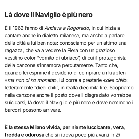
Là dove il Naviglio è più nero
È il 1962 l’anno di
Andava a Rogoredo
, in cui inizia a
cantare anche in dialetto milanese, ma anche a parlare
della città a lui ben nota: conosciamo per un attimo una
ragazza, che va a vedere la Fiera con un grazioso
vestitino color “vomito di ubriaco”, di cui il protagonista
della canzone s’innamora perdutamente. Tanto che,
quando lei esprime il desiderio di comprare un krapfen
«
ma non ci ho moneta
», lui corre a prestarle «
des chili
»:
letteralmente “dieci chili”, in realtà diecimila lire. Scopriamo
nella canzone anche il posto dove il disgraziato vorrebbe
suicidarsi, là dove il Naviglio è più nero e dove nemmeno i
barconi possono arrivare.
È la stessa Milano vivida, per niente luccicante, vera,
fredda e odorosa
che si ritrova poco più avanti in
El