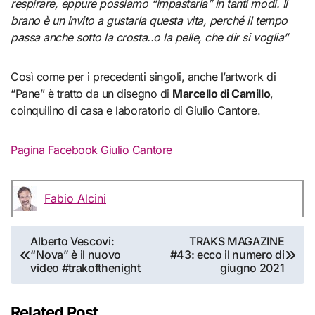
respirare, eppure possiamo “impastarla” in tanti modi. Il
brano è un invito a gustarla questa vita, perché il tempo
passa anche sotto la crosta..o la pelle, che dir si voglia”
Così come per i precedenti singoli, anche l’artwork di
“Pane” è tratto da un disegno di
Marcello di Camillo
,
coinquilino di casa e laboratorio di Giulio Cantore.
Pagina Facebook Giulio Cantore
Fabio Alcini
Navigazione
Alberto Vescovi:
TRAKS MAGAZINE
“Nova” è il nuovo
#43: ecco il numero di
articoli
video #trakofthenight
giugno 2021
Related Post