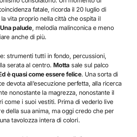
esionismo consolatorio. Un momento di
oincidenza fatale, ricorda il 20 luglio di
a vita proprio nella città che ospita il
Una palude
, melodia malinconica e meno
iare anche di più.
 strumenti tutti in fondo, percussioni,
lla serata al centro.
Motta
sale sul palco
Ed è quasi come essere felice
. Una sorta di
ce devota all’esecuzione perfetta, alla ricerca
nte nonostante la magrezza, nonostante il
i come i suoi vestiti. Prima di vederlo live
ore della sua anima, ma oggi credo che per
una tavolozza intera di colori.