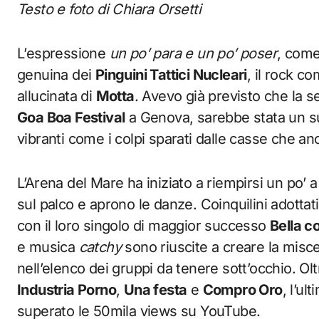
Testo e foto di Chiara Orsetti
L’espressione
un po’ para e un po’ poser
, come
genuina dei
Pinguini Tattici Nucleari
, il rock 
allucinata di
Motta
. Avevo già previsto che la s
Goa Boa Festival
a Genova, sarebbe stata un sus
vibranti come i colpi sparati dalle casse che a
L’Arena del Mare ha iniziato a riempirsi un po’ a
sul palco e aprono le danze. Coinquilini adott
con il loro singolo di maggior successo
Bella 
e musica
catchy
sono riuscite a creare la miscela
nell’elenco dei gruppi da tenere sott’occhio. Ol
Industria Porno
,
Una festa
e
Compro Oro
, l’ul
superato le 50mila views su YouTube.