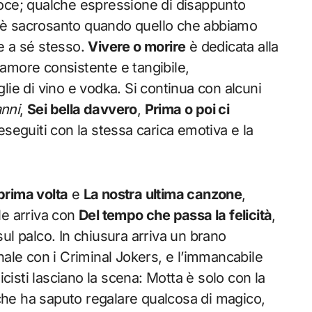
voce; qualche espressione di disappunto
 è sacrosanto quando quello che abbiamo
e a sé stesso.
Vivere o morire
è dedicata alla
n amore consistente e tangibile,
lie di vino e vodka. Si continua con alcuni
anni
,
Sei bella davvero
,
Prima o poi ci
i eseguiti con la stessa carica emotiva e la
prima volta
e
La nostra ultima canzone
,
le arriva con
Del tempo che passa la felicità
,
ul palco. In chiusura arriva un brano
nnale con i Criminal Jokers, e l’immancabile
icisti lasciano la scena: Motta è solo con la
che ha saputo regalare qualcosa di magico,