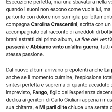
Esecuzione perfetta, mai una sbavatura nella 
quando i suoni non escono come vuole lui, ma
partorito con dolore non somiglia perfettament
compagna
Carolina Crescentini
, scritta con u
accompagnato dal racconto di aneddoti di bottig
brani estratti dal primo album,
La fine dei vent’
passerà
e
Abbiamo vinto un’altra guerra
, tutt
stessa passione.
Dal nuovo album arrivano prepotenti anche
La 
anche se il momento culmine, l’esplosione tota
sintesi perfetta e suprema di quanto accaduto s
imprevisto,
Fango
, figlio dell’esperienza dece
dedica ai genitori di Carlo Giuliani appena i mus
sua chitarra, e
Mi parli di te
chiude una serata 