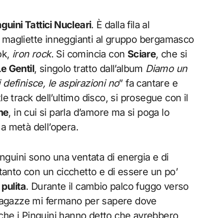
guini Tattici Nucleari
. È dalla fila al
e magliette inneggianti al gruppo bergamasco
ok,
iron rock
. Si comincia con
Sciare
, che si
Le Gentil
, singolo tratto dall’album
Diamo un
i definisce, le aspirazioni no
” fa cantare e
itle track dell’ultimo disco, si prosegue con il
ne
, in cui si parla d’amore ma si poga lo
a metà dell’opera.
Pinguini sono una ventata di energia e di
ltanto con un cicchetto e di essere un po’
pulita
. Durante il cambio palco fuggo verso
e ragazze mi fermano per sapere dove
che i Pinguini hanno detto che avrebbero