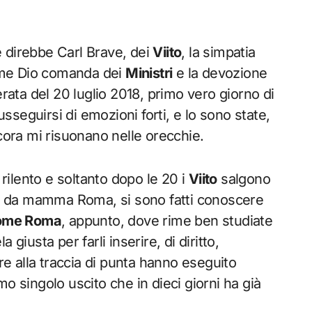
 direbbe Carl Brave, dei
Viito
, la simpatia
come Dio comanda dei
Ministri
e la devozione
erata del 20 luglio 2018, primo vero giorno di
seguirsi di emozioni forti, e lo sono state,
ncora mi risuonano nelle orecchie.
 rilento e soltanto dopo le 20 i
Viito
salgono
ati da mamma Roma, si sono fatti conoscere
come Roma
, appunto, dove rime ben studiate
 giusta per farli inserire, di diritto,
tre alla traccia di punta hanno eseguito
timo singolo uscito che in dieci giorni ha già