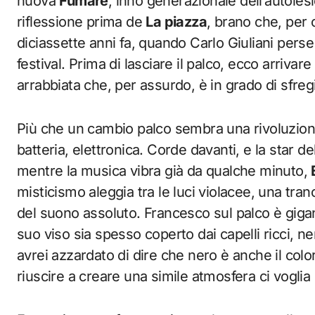
nuova
Fumare
, inno generazionale dell’autol
riflessione prima de
La piazza
, brano che, per c
diciassette anni fa, quando Carlo Giuliani perse l
festival. Prima di lasciare il palco, ecco arrivare
arrabbiata che, per assurdo, è in grado di sfreg
Più che un cambio palco sembra una rivoluzione:
batteria, elettronica. Corde davanti, e la star de
mentre la musica vibra già da qualche minuto,
misticismo aleggia tra le luci violacee, una tran
del suono assoluto. Francesco sul palco è giga
suo viso sia spesso coperto dai capelli ricci, ner
avrei azzardato di dire che nero è anche il col
riuscire a creare una simile atmosfera ci voglia 