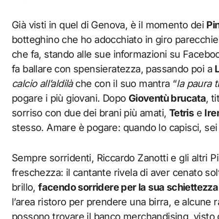
Già visti in quel di Genova, è il momento dei
Pin
botteghino che ho adocchiato in giro parecchi
che fa, stando alle sue informazioni su Facebo
fa ballare con spensieratezza, passando poi a
calcio all’aldilà
che con il suo mantra “
la paura t
pogare i più giovani. Dopo
Gioventù brucata
, t
sorriso con due dei brani più amati,
Tetris
e
Ire
stesso. Amare è pogare: quando lo capisci, sei 
Sempre sorridenti, Riccardo Zanotti e gli altri 
freschezza: il cantante rivela di aver cenato so
brillo,
facendo sorridere per la sua schiettezza 
l’area ristoro per prendere una birra, e alcun
possono trovare il banco merchandising, visto 