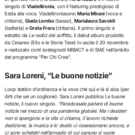
singolo di
Viadellironia
, con il featuring prestigioso di
Edda alla voce. Viadellironiasono
Maria Mirani
(voce e
chitarra),
Giada Lembo
(basso),
Marialaura Savoldi
(batteria) e
Greta Frera
(chitarra). Il primo singolo è
estratto da
Le radici del soffitto
, il debut album prodotto
da Cesareo (Elio e le Storie Tese) in uscita il 20 novembre
e realizzato conil sostegnodi MiBACT e di SIAE nell’ambito
del programma “Per Chi Crea”.
Sara Loreni, “Le buone notizie”
Loop station d’ordinanza e la voce che qui e là si alza (per
dirti che sei un coglione): Sara Loreni pubblica Le buone
notizie, il nuovo singolo.
“Paradossale parlare di buone
notizie nel mezzo di una pandemia globale. Ma i desideri
non si spengono e la vita ci chiama, il lavoro richiede
dedizione, la musica e lo studio ci ossessionano ancora, e
ci sono scheletri nell’armadio di cui ognuno si vuole