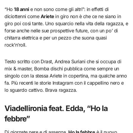
“Ho
18 anni
e non sono come gli altri”: in effetti di
diciottenni come
Ariete
in giro non è che ce ne siano in
giro poi così tante. Uno squarcio nella vita della ragazza, e
forse anche nelle sue prospettive future, con un po’ di
chitarra elettrica e per un pezzo che suona quasi
rock’n’roll.
Testo scritto con Drast, Andrea Suriani che si occupa di
mix & master, Bomba dischi pubblica come sempre un
singolo con la stessa Ariete in copertina, ma qualche anno
fa. Più recenti le storie Instagram con il cappellino nero e
lo sguardo cattivo. Brava ragazza.
Viadellironia feat. Edda, “Ho la
febbre”
Di giornate nere e di assenze,
Ho la febbre
è il nuovo