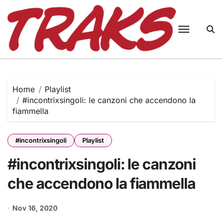
Skip
to
content
Home
Playlist
#incontrixsingoli: le canzoni che accendono la
fiammella
#incontrixsingoli
Playlist
#incontrixsingoli: le canzoni
che accendono la fiammella
Nov 16, 2020