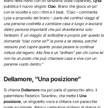
Mano nella mano con un fantasma (sulla copertina),
Lysa
pubblica il nuovo singolo
Ciao
. Brano che gioca un po’
con le vocette e con i ritmi e il beat.
“Ciao –
commenta
Lysa a proposito del brano –
parla dei continui viaggi di
una persona costretta a cambiare casa e luogo e lasciarsi
dietro persone importanti che poi diventeranno solo
fantasmi. È un viaggio di solitudine e proprio per questo la
domanda “ciao come va?” la pone a se stessa, perché
nessuno può capire quanto possa pesare la continua
rottura dei legami. Alla fine è un “anthem” per chi come lei
non ha un posto che può chiamare casa e vive con un
perenne vuoto dentro.
”
Dellamore, “Una posizione”
Si chiama
Dellamore
ma poi parla di parecchio altro, il
palermitano Federico Tarantino, che mette lì
Una
posizione
, un singoletto voce e chitarra con parecchie
punte acuminate. Atipico cantautore siciliano di stanza in