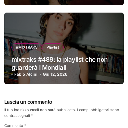
#MIXTRAKS
Playlist
mixtraks #489: la playlist che non
guarderà i Mondiali
Fabio Alcini
Giu 12, 2026
Lascia un commento
Il tuo indirizzo email non sarà pubblicato.
I campi obbligatori sono
contrassegnati
*
Commento
*