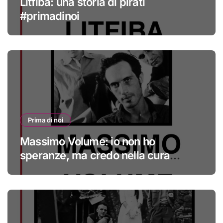
Litfiba: una storia di pirati
#primadinoi
Prima di noi
Massimo Volume: io non ho
speranze, ma credo nella cura
#primadinoi