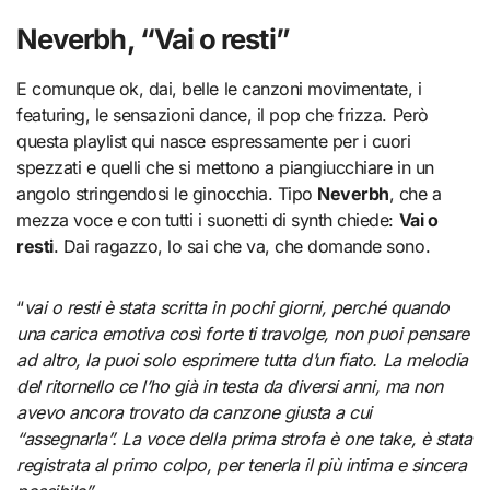
Neverbh, “Vai o resti”
E comunque ok, dai, belle le canzoni movimentate, i
featuring, le sensazioni dance, il pop che frizza. Però
questa playlist qui nasce espressamente per i cuori
spezzati e quelli che si mettono a piangiucchiare in un
angolo stringendosi le ginocchia. Tipo
Neverbh
, che a
mezza voce e con tutti i suonetti di synth chiede:
Vai o
resti
. Dai ragazzo, lo sai che va, che domande sono.
“
vai o resti è stata scritta in pochi giorni, perché quando
una carica emotiva così forte ti travolge, non puoi pensare
ad altro, la puoi solo esprimere tutta d’un fiato. La melodia
del ritornello ce l’ho già in testa da diversi anni, ma non
avevo ancora trovato da canzone giusta a cui
“assegnarla”. La voce della prima strofa è one take, è stata
registrata al primo colpo, per tenerla il più intima e sincera